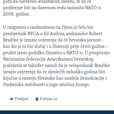
putu ka Sjeverno-atlantskom savezu, te da će
MAGAZIN
proširenje biti na dnevnom redu summita NATO-a
O GLASU AMERIKE
2008. godine.
Learning English
U razgovoru s izaslanstvom na čijem je čelu bio
predsjednik NFCA-a Ed Andrus, ambasador Robert
Bradtke je izrazio uvjerenje da će hrvatska javnost -
PRATITE NAS
kao što je to bio slučaj i u Sloveniji prije četiri godine –
pružiti jasnu podršku članstvu u NATO-u. U priopćenju
Nacionalne federacije Amerikanaca hrvatskog
Jezici
podrijetla se također navodi da je veleposlanik Bradtke
izrazio uvjerenje da će sljedećih nekoliko godina biti
ključne u razvoju Hrvatske kao modela demokracije i
čimbenika stabilnosti u jugo-istočnoj Europi.
Podijeli
Follow us