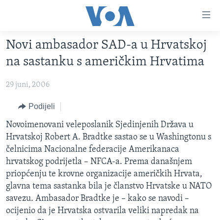
Linkovi
Pređi
na
Novi ambasador SAD-a u Hrvatskoj
glavni
TV PROGRAM
sadržaj
na sastanku s američkim Hrvatima
VIDEO
Pređi
na
29 juni, 2006
FOTOGRAFIJE DANA
glavnu
VIJESTI
Podijeli
navigaciju
Idi
NAUKA I TEHNOLOGIJA
SJEDINJENE AMERIČKE DRŽAVE
Novoimenovani veleposlanik Sjedinjenih Država u
na
Hrvatskoj Robert A. Bradtke sastao se u Washingtonu s
SPECIJALNI PROJEKTI
BOSNA I HERCEGOVINA
pretragu
čelnicima Nacionalne federacije Amerikanaca
KORUPCIJA
SVIJET
hrvatskog podrijetla – NFCA-a. Prema današnjem
priopćenju te krovne organizacije američkih Hrvata,
SLOBODA MEDIJA
glavna tema sastanka bila je članstvo Hrvatske u NATO
ŽENSKA STRANA
savezu. Ambasador Bradtke je – kako se navodi –
ocijenio da je Hrvatska ostvarila veliki napredak na
IZBJEGLIČKA STRANA