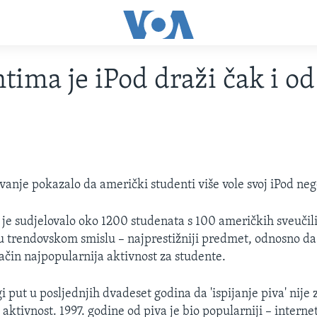
tima je iPod draži čak i od
ivanje pokazalo da američki studenti više vole svoj iPod neg
 je sudjelovalo oko 1200 studenata s 100 američkih sveučil
– u trendovskom smislu – najprestižniji predmet, odnosno da 
način najpopularnija aktivnost za studente.
i put u posljednjih dvadeset godina da 'ispijanje piva' nije
aktivnost. 1997. godine od piva je bio popularniji – internet