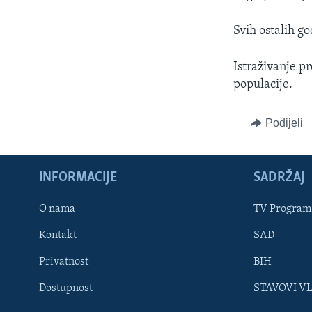
MAGAZIN
O GLASU AMERIKE
Svih ostalih go
Istraživanje p
populacije.
Podijeli
INFORMACIJE
SADRŽAJ
O nama
TV Program
Kontakt
SAD
Privatnost
BIH
Learning English
Dostupnost
STAVOVI V
PRATITE NAS