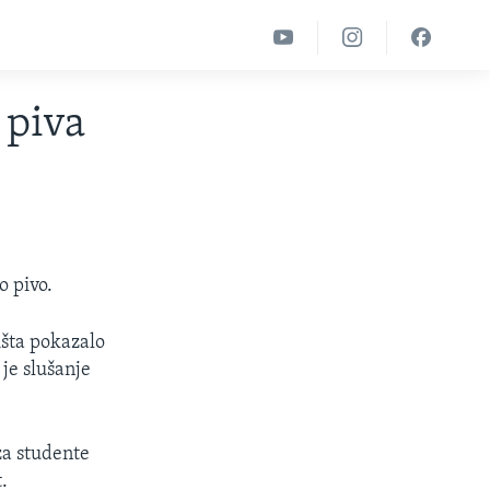
 piva
o pivo.
išta pokazalo
je slušanje
 za studente
.