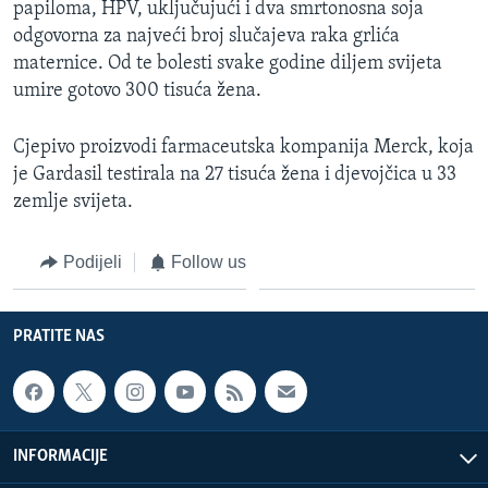
papiloma, HPV, uključujući i dva smrtonosna soja
MAGAZIN
odgovorna za najveći broj slučajeva raka grlića
O GLASU AMERIKE
maternice. Od te bolesti svake godine diljem svijeta
umire gotovo 300 tisuća žena.
Learning English
Cjepivo proizvodi farmaceutska kompanija Merck, koja
je Gardasil testirala na 27 tisuća žena i djevojčica u 33
PRATITE NAS
zemlje svijeta.
Podijeli
Follow us
Jezici
PRATITE NAS
INFORMACIJE