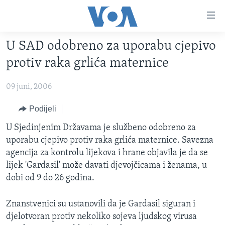
Linkovi
Pređi
na
U SAD odobreno za uporabu cjepivo
glavni
TV PROGRAM
sadržaj
protiv raka grlića maternice
VIDEO
Pređi
na
09 juni, 2006
FOTOGRAFIJE DANA
glavnu
VIJESTI
Podijeli
navigaciju
Idi
NAUKA I TEHNOLOGIJA
SJEDINJENE AMERIČKE DRŽAVE
U Sjedinjenim Državama je službeno odobreno za
na
uporabu cjepivo protiv raka grlića maternice. Savezna
SPECIJALNI PROJEKTI
BOSNA I HERCEGOVINA
pretragu
agencija za kontrolu lijekova i hrane objavila je da se
KORUPCIJA
SVIJET
lijek 'Gardasil' može davati djevojčicama i ženama, u
dobi od 9 do 26 godina.
SLOBODA MEDIJA
ŽENSKA STRANA
Znanstvenici su ustanovili da je Gardasil siguran i
IZBJEGLIČKA STRANA
djelotvoran protiv nekoliko sojeva ljudskog virusa