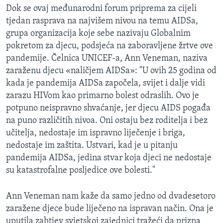
Dok se ovaj međunarodni forum priprema za cijeli
MAGAZIN
tjedan rasprava na najvišem nivou na temu AIDSa,
O GLASU AMERIKE
grupa organizacija koje sebe nazivaju Globalnim
pokretom za djecu, podsjeća na zaboravljene žrtve ove
Learning English
pandemije. Čelnica UNICEF-a, Ann Veneman, naziva
zaraženu djecu «naličjem AIDSa»: "U ovih 25 godina od
PRATITE NAS
kada je pandemija AIDSa započela, svijet i dalje vidi
zarazu HIVom kao primarno bolest odraslih. Ovo je
potpuno neispravno shvaćanje, jer djecu AIDS pogađa
na puno različitih nivoa. Oni ostaju bez roditelja i bez
Jezici
učitelja, nedostaje im ispravno liječenje i briga,
nedostaje im zaštita. Ustvari, kad je u pitanju
pandemija AIDSa, jedina stvar koja djeci ne nedostaje
su katastrofalne posljedice ove bolesti."
Ann Veneman nam kaže da samo jedno od dvadesetoro
zaražene djece bude liječeno na ispravan način. Ona je
uputila zahtjev svjetskoj zajednici tražeći da prizna