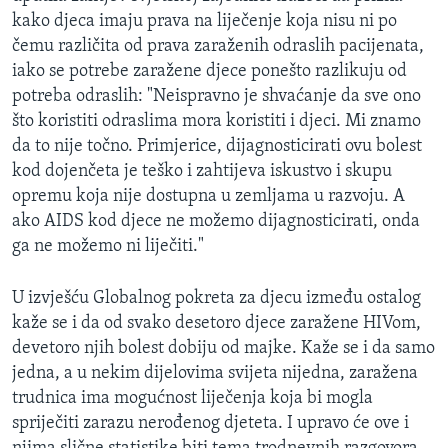
kako djeca imaju prava na liječenje koja nisu ni po
čemu različita od prava zaraženih odraslih pacijenata,
iako se potrebe zaražene djece ponešto razlikuju od
potreba odraslih: "Neispravno je shvaćanje da sve ono
što koristiti odraslima mora koristiti i djeci. Mi znamo
da to nije točno. Primjerice, dijagnosticirati ovu bolest
kod dojenčeta je teško i zahtijeva iskustvo i skupu
opremu koja nije dostupna u zemljama u razvoju. A
ako AIDS kod djece ne možemo dijagnosticirati, onda
ga ne možemo ni liječiti."
U izvješću Globalnog pokreta za djecu između ostalog
kaže se i da od svako desetoro djece zaražene HIVom,
devetoro njih bolest dobiju od majke. Kaže se i da samo
jedna, a u nekim dijelovima svijeta nijedna, zaražena
trudnica ima mogućnost liječenja koja bi mogla
spriječiti zarazu nerođenog djeteta. I upravo će ove i