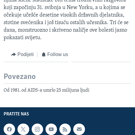
njima slične statistike biti tema trodnevnih razgovora
koji započinju 31. svibnja u New Yorku, a u kojima se
očekuje učešće desetine visokih državnih djelatnika,
stotine svećenika i još tisuću ostalih učesnika. Tri će se
dana, monstruozno i skriveno naličje ove bolesti jasno
pokazati svijetu.
Podijeli
Follow us
Povezano
Od 1981. od AIDS-a umrlo 25 milijuna ljudi
PRATITE NAS