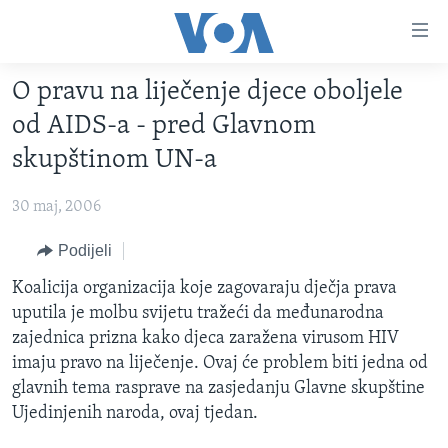
Linkovi
Pređi
na
O pravu na liječenje djece oboljele
glavni
TV PROGRAM
sadržaj
od AIDS-a - pred Glavnom
VIDEO
Pređi
skupštinom UN-a
na
FOTOGRAFIJE DANA
glavnu
30 maj, 2006
VIJESTI
navigaciju
Idi
NAUKA I TEHNOLOGIJA
Podijeli
SJEDINJENE AMERIČKE DRŽAVE
na
SPECIJALNI PROJEKTI
Koalicija organizacija koje zagovaraju dječja prava
BOSNA I HERCEGOVINA
pretragu
uputila je molbu svijetu tražeći da međunarodna
KORUPCIJA
SVIJET
zajednica prizna kako djeca zaražena virusom HIV
SLOBODA MEDIJA
imaju pravo na liječenje. Ovaj će problem biti jedna od
glavnih tema rasprave na zasjedanju Glavne skupštine
ŽENSKA STRANA
Ujedinjenih naroda, ovaj tjedan.
IZBJEGLIČKA STRANA