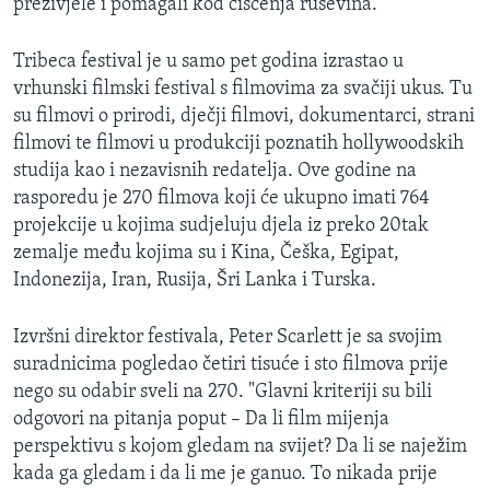
preživjele i pomagali kod čišćenja ruševina.
Tribeca festival je u samo pet godina izrastao u
vrhunski filmski festival s filmovima za svačiji ukus. Tu
su filmovi o prirodi, dječji filmovi, dokumentarci, strani
filmovi te filmovi u produkciji poznatih hollywoodskih
studija kao i nezavisnih redatelja. Ove godine na
rasporedu je 270 filmova koji će ukupno imati 764
projekcije u kojima sudjeluju djela iz preko 20tak
zemalje među kojima su i Kina, Češka, Egipat,
Indonezija, Iran, Rusija, Šri Lanka i Turska.
Izvršni direktor festivala, Peter Scarlett je sa svojim
suradnicima pogledao četiri tisuće i sto filmova prije
nego su odabir sveli na 270. "Glavni kriteriji su bili
odgovori na pitanja poput – Da li film mijenja
perspektivu s kojom gledam na svijet? Da li se naježim
kada ga gledam i da li me je ganuo. To nikada prije