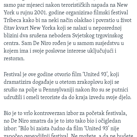
samo par mjeseci nakon terorističkih napada na New
MAGAZIN
York u rujnu 2001. godine organizirao filmski festival
O GLASU AMERIKE
Tribeca kako bi na neki način olakšao i povratio u život
čitav kvart New Yorka koji se nalazi u neposrednoj
Learning English
blizini dva srušena nebodera Svjetskog trgovinskog
centra. Sam De Niro rođen je u samom susjedstvu u
PRATITE NAS
kojem ima i svoje poslovne interese uključujući i
restoran.
Festival je ove godine otvorio film ‘United 93’, koji
Jezici
dramatizira događaje u otetom zrakoplovu koji se
srušio na polje u Pennsylvaniji nakon što su se putnici
udružili i omeli teroriste da do kraja izvedu svoje djelo.
Bio je to vrlo kontroverzan izbor za početak festivala,
no De Niro smatra da je to isto tako bio i očigledan
izbor: "Bilo bi zaista čudno da film ‘United 93’ nije
započeo ovogodišnji festival. Ne možete, a da ne budete