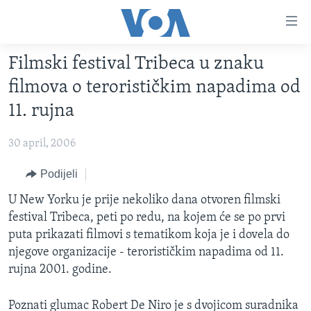
Linkovi
Pređi
na
Filmski festival Tribeca u znaku
glavni
TV PROGRAM
sadržaj
filmova o terorističkim napadima od
VIDEO
Pređi
11. rujna
na
FOTOGRAFIJE DANA
glavnu
30 april, 2006
VIJESTI
navigaciju
Idi
NAUKA I TEHNOLOGIJA
Podijeli
SJEDINJENE AMERIČKE DRŽAVE
na
SPECIJALNI PROJEKTI
U New Yorku je prije nekoliko dana otvoren filmski
BOSNA I HERCEGOVINA
pretragu
festival Tribeca, peti po redu, na kojem će se po prvi
KORUPCIJA
SVIJET
puta prikazati filmovi s tematikom koja je i dovela do
SLOBODA MEDIJA
njegove organizacije - terorističkim napadima od 11.
rujna 2001. godine.
ŽENSKA STRANA
IZBJEGLIČKA STRANA
Poznati glumac Robert De Niro je s dvojicom suradnika