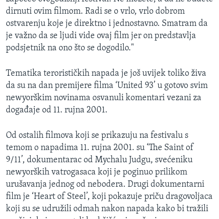
dirnuti ovim filmom. Radi se o vrlo, vrlo dobrom
ostvarenju koje je direktno i jednostavno. Smatram da
je važno da se ljudi vide ovaj film jer on predstavlja
podsjetnik na ono što se dogodilo."
Tematika terorističkih napada je još uvijek toliko živa
da su na dan premijere filma ‘United 93’ u gotovo svim
newyorškim novinama osvanuli komentari vezani za
događaje od 11. rujna 2001.
Od ostalih filmova koji se prikazuju na festivalu s
temom o napadima 11. rujna 2001. su ‘The Saint of
9/11’, dokumentarac od Mychalu Judgu, svećeniku
newyorških vatrogasaca koji je poginuo prilikom
urušavanja jednog od nebodera. Drugi dokumentarni
film je ‘Heart of Steel’, koji pokazuje priču dragovoljaca
koji su se udružili odmah nakon napada kako bi tražili