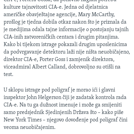
MAGAZIN
kulture tajnovitosti CIA-e. Jedna od djelatnica
američke obavještajne agencije, Mary McCarthy,
O GLASU AMERIKE
prošlog je tjedna dobila otkaz nakon što je priznala da
je medijima odala tajne informacije o postojanju tajnih
Learning English
CIA-inih zatvoreničkih centara i drugim pitanjima.
Kako bi tijekom istrage pokazali drugim uposlenicima
PRATITE NAS
da podvrgavanje detektoru laži nije ništa neuobičajeno,
direktor CIA-e, Porter Goss i zamjenik direktora,
viceadmiral Albert Calland, dobrovoljno su otišli na
test.
Jezici
U sklopu istrage pod poligraf je morao ići i glavni
inspektor John Helgerson čiji je zadatak kontrola rada
CIA-e. Na tu ga dužnost imenuje i može ga smijeniti
samo predsjednik Sjedinjenih Država što – kako piše
New York Times – njegovo dovođenje pod poligraf čini
veoma neuobičajenim.