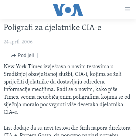
Linkovi
Pređi
na
Poligrafi za djelatnike CIA-e
glavni
TV PROGRAM
sadržaj
24 april, 2006
VIDEO
Pređi
na
FOTOGRAFIJE DANA
Podijeli
glavnu
VIJESTI
New York Times izvještava o novim testovima u
navigaciju
Središnjoj obavještanoj službi, CIA-i, kojima se želi
Idi
NAUKA I TEHNOLOGIJA
SJEDINJENE AMERIČKE DRŽAVE
spriječiti djelatnike da dostavljaju određene
na
SPECIJALNI PROJEKTI
BOSNA I HERCEGOVINA
informacije medijima. Radi se o novim, kako piše
pretragu
Times, veoma neuobičajenim poligrafima kojima se od
KORUPCIJA
SVIJET
siječnja moralo podvrgnuti više desetaka djelatnika
SLOBODA MEDIJA
CIA-e.
ŽENSKA STRANA
List dodaje da su novi testovi dio širih napora direktora
IZBJEGLIČKA STRANA
CIA-e, Portera Gossa, da ponovno naglasi potrebu