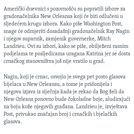
Američki dnevnici s pozornošću su popratili izbore za
gradonačelnika New Orleansa koji će biti odlučeni u
sljedećem krugu izbora. Kako piše Washington Post,
snage će odmjeriti dosadašnji gradonačelnik Ray Nagin
i njegov suparnik, zamjenik guvernerke, Mitch
Landrieu. Ovi su izbori, kako se piše, obilježeni rasnim
podjelama te posljedicama uragana Katrina jer se dosta
crnačkog stanovništva još nije vratilo u grad.
Nagin, koji je crnac, osvojio je svega pet posto glasova
bijelaca u New Orleansu, a tome je pridonijela i
njegova izjava iz siječnja kada je rekao da Bog želi da
New Orleans ponovno bude čokoladne boje, aludirajući
na boju kože njegovih građana. Landrieu je, izvještava
Post, privukao značajan broj i crnačkih i bjelačkih
glasova.