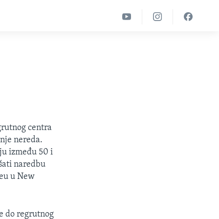
grutnog centra
nje nereda.
ju između 50 i
ušati naredbu
reu u New
le do regrutnog