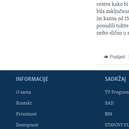
MAGAZIN
centra kako bi 
O GLASU AMERIKE
bila zaključan
im kazna od 15
ponudili tužit
nešto slično u 
Podijeli
INFORMACIJE
SADRŽAJ
O nama
TV Program
Kontakt
SAD
Learning English
Privatnost
BIH
Dostupnost
STAVOVI V
PRATITE NAS