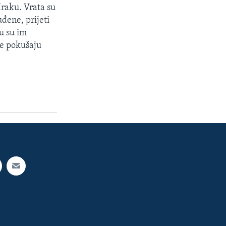
 Iraku. Vrata su
đene, prijeti
u su im
ne pokušaju