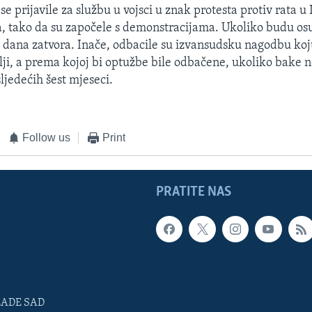
se prijavile za službu u vojsci u znak protesta protiv rata u
a, tako da su započele s demonstracijama. Ukoliko budu osu
 dana zatvora. Inače, odbacile su izvansudsku nagodbu koj
elji, a prema kojoj bi optužbe bile odbačene, ukoliko bake 
sljedećih šest mjeseci.
Follow us
Print
PRATITE NAS
LADE SAD