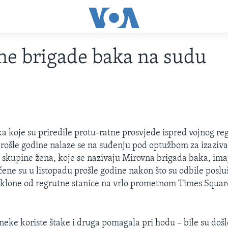
e brigade baka na sudu
 koje su priredile protu-ratne prosvjede ispred vojnog re
ošle godine nalaze se na suđenju pod optužbom za izaziva
 skupine žena, koje se nazivaju Mirovna brigada baka, ima
ćene su u listopadu prošle godine nakon što su odbile posl
 uklone od regrutne stanice na vrlo prometnom Times Squa
 neke koriste štake i druga pomagala pri hodu – bile su doš