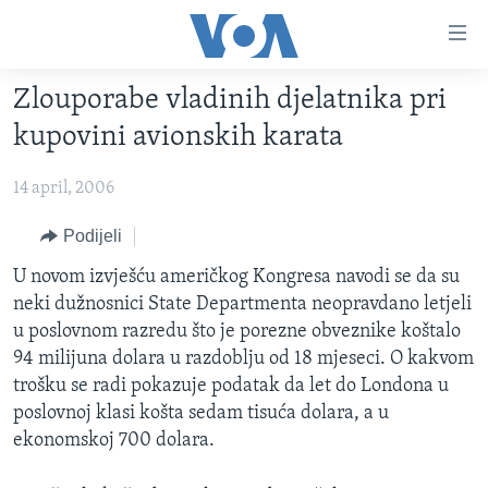
Linkovi
Pređi
na
Zlouporabe vladinih djelatnika pri
glavni
TV PROGRAM
sadržaj
kupovini avionskih karata
VIDEO
Pređi
na
14 april, 2006
FOTOGRAFIJE DANA
glavnu
VIJESTI
Podijeli
navigaciju
Idi
NAUKA I TEHNOLOGIJA
SJEDINJENE AMERIČKE DRŽAVE
U novom izvješću američkog Kongresa navodi se da su
na
neki dužnosnici State Departmenta neopravdano letjeli
SPECIJALNI PROJEKTI
BOSNA I HERCEGOVINA
pretragu
u poslovnom razredu što je porezne obveznike koštalo
KORUPCIJA
SVIJET
94 milijuna dolara u razdoblju od 18 mjeseci. O kakvom
trošku se radi pokazuje podatak da let do Londona u
SLOBODA MEDIJA
poslovnoj klasi košta sedam tisuća dolara, a u
ŽENSKA STRANA
ekonomskoj 700 dolara.
IZBJEGLIČKA STRANA