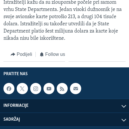
Istražitelji kažu da su zlouporabe počele pri samom
MAGAZIN
vrhu State Departmenta. Jedan visoki dužnosnik je na
O GLASU AMERIKE
svoje avionske karte potrošio 213, a drugi 104 tisuće
dolara. Istražitelji su također utvrdili da je State
Learning English
Department platio šest milijuna dolara za karte koje
nikada nisu bile iskorištene.
PRATITE NAS
Podijeli
Follow us
Jezici
PRATITE NAS
INFORMACIJE
SADRŽAJ