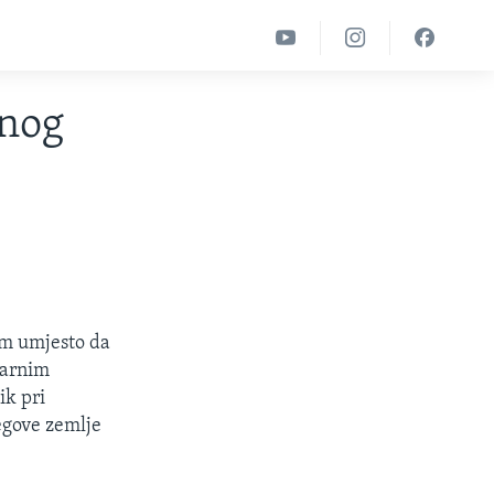
rnog
nom umjesto da
earnim
ik pri
egove zemlje