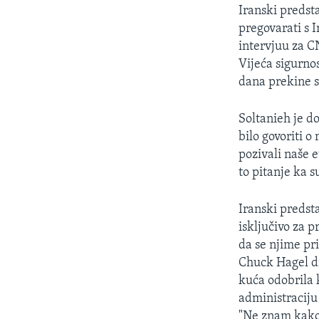
MAGAZIN
Iranski predst
O GLASU AMERIKE
pregovarati s 
intervjuu za C
Vijeća sigurno
dana prekine s
Soltanieh je do
bilo govoriti 
pozivali naše 
to pitanje ka s
Iranski predst
isključivo za 
da se njime pr
Chuck Hagel drž
kuća odobrila 
administraciju
"Ne znam kako 