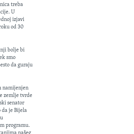
nica treba
cije. U
dnoj izjavi
 roku od 30
ji bolje bi
jek smo
jesto da guraju
am namijenjen
ge zemlje tvrde
ski senator
 da je Bijela
vu
nom programu.
itanjima našeg