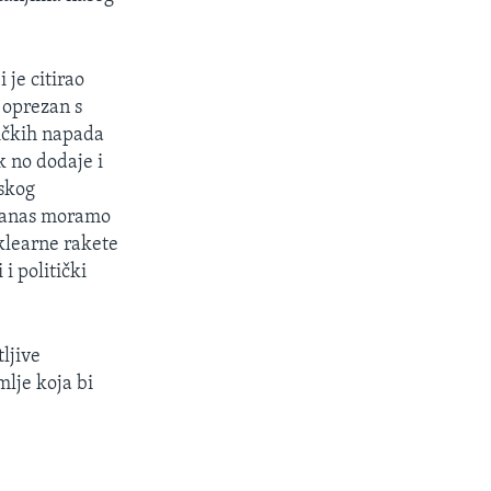
 je citirao
 oprezan s
tičkih napada
k no dodaje i
nskog
"Danas moramo
uklearne rakete
i politički
ljive
mlje koja bi