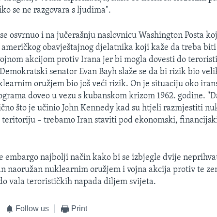
ko se ne razgovara s ljudima".
se osvrnuo i na jučerašnju naslovnicu Washington Posta koji
meričkog obavještajnog djelatnika koji kaže da treba biti
jnom akcijom protiv Irana jer bi mogla dovesti do teroris
 Demokratski senator Evan Bayh slaže se da bi rizik bio veli
klearnim oružjem bio još veći rizik. On je situaciju oko ira
ograma doveo u vezu s kubanskom krizom 1962. godine. 
lično što je učinio John Kennedy kad su htjeli razmjestiti n
eritoriju – trebamo Iran staviti pod ekonomski, financijski 
e embargo najbolji način kako bi se izbjegle dvije neprihvat
ran naoružan nuklearnim oružjem i vojna akcija protiv te ze
o vala terorističkih napada diljem svijeta.
Follow us
Print