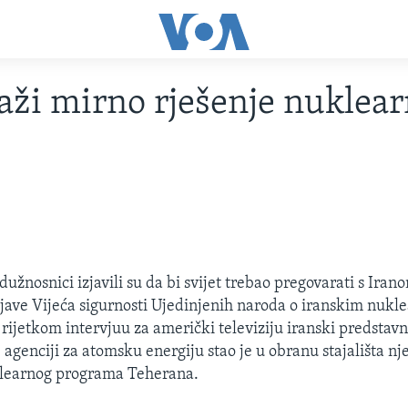
raži mirno rješenje nuklea
dužnosnici izjavili su da bi svijet trebao pregovarati s Ira
izjave Vijeća sigurnosti Ujedinjenih naroda o iranskim nukl
rijetkom intervjuu za američki televiziju iranski predstavn
genciji za atomsku energiju stao je u obranu stajališta nj
klearnog programa Teherana.