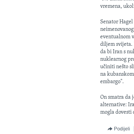
vremena, ukoli
Senator Hagel 
neimenovanog a
eventualnom vo
diljem svijeta.
da bi Iran s nu
nuklearnog pr
učiniti nešto s
na kubanskom t
embargo".
On smatra da j
alternative: I
mogla dovesti d
Podijeli