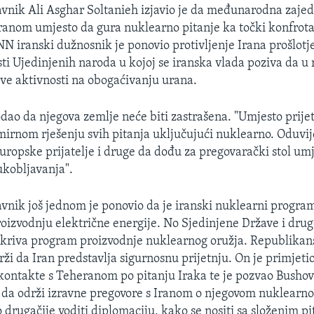
avnik Ali Asghar Soltanieh izjavio je da međunarodna zajed
Iranom umjesto da gura nuklearno pitanje ka točki konfrota
NN iranski dužnosnik je ponovio protivljenje Irana prošlotje
sti Ujedinjenih naroda u kojoj se iranska vlada poziva da u
ve aktivnosti na obogaćivanju urana.
dao da njegova zemlje neće biti zastrašena. "Umjesto prijetn
o mirnom rješenju svih pitanja uključujući nuklearno. Oduvi
europske prijatelje i druge da dođu za pregovarački stol um
ukobljavanja".
avnik još jednom je ponovio da je iranski nuklearni progr
proizvodnju električne energije. No Sjedinjene Države i dru
ikriva program proizvodnje nuklearnog oružja. Republikan
i da Iran predstavlja sigurnosnu prijetnju. On je primjetio
kontakte s Teheranom po pitanju Iraka te je pozvao Busho
 da održi izravne pregovore s Iranom o njegovom nuklear
drugačije voditi diplomaciju, kako se nositi sa složenim p