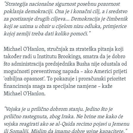
"Strategija nacionalne sigurnost posebnu pozornost
poklanja demokraciji. Ona je i konačni cilj, a i sredstvo
za postizanje drugih ciljeva… Demokracija je čimbenik
koji se uzima u obzir u cijelom nizu odluka, primjerice
kojoj zemlji treba dati koliko pomoći."
Michael O'Hanlon, stručnjak za strateška pitanja koji
također radi u Institutu Brookings, smatra da je dobro
što administracija predsjednika Busha nije odustala od
mogućnosti preventivnog napada – ako Americi prijeti
'ozbiljna opasnost'. To pokazuje i proračunski prioritet
financiranja snaga za specijalne namjene – kaže
Michael O'Hanlon.
"Vojska je u prilično dobrom stanju. Jedino što je
prilično rastegnuta, zbog Iraka. Ne brine me kako će
vojska reagirati ako se al-Qaida recimo pojavi u Jemenu
ili Somaliji. Mislim da imamo dobre vojne kapacitete."