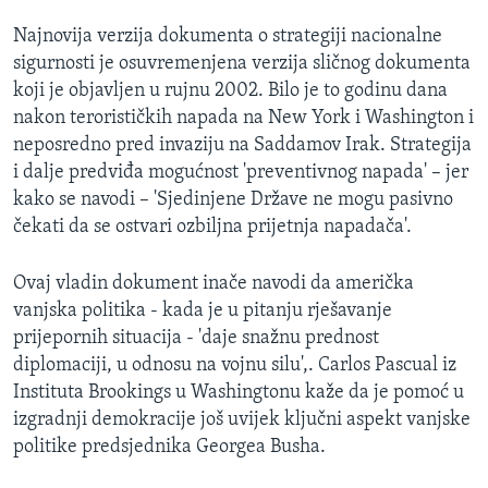
MAGAZIN
Najnovija verzija dokumenta o strategiji nacionalne
O GLASU AMERIKE
sigurnosti je osuvremenjena verzija sličnog dokumenta
koji je objavljen u rujnu 2002. Bilo je to godinu dana
Learning English
nakon terorističkih napada na New York i Washington i
neposredno pred invaziju na Saddamov Irak. Strategija
i dalje predviđa mogućnost 'preventivnog napada' – jer
PRATITE NAS
kako se navodi – 'Sjedinjene Države ne mogu pasivno
čekati da se ostvari ozbiljna prijetnja napadača'.
Jezici
Ovaj vladin dokument inače navodi da američka
vanjska politika - kada je u pitanju rješavanje
prijepornih situacija - 'daje snažnu prednost
diplomaciji, u odnosu na vojnu silu',. Carlos Pascual iz
Instituta Brookings u Washingtonu kaže da je pomoć u
izgradnji demokracije još uvijek ključni aspekt vanjske
politike predsjednika Georgea Busha.