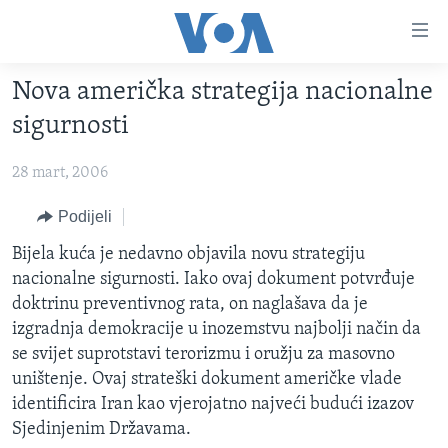
Linkovi
Pređi
na
Nova američka strategija nacionalne
glavni
TV PROGRAM
sadržaj
sigurnosti
VIDEO
Pređi
na
28 mart, 2006
FOTOGRAFIJE DANA
glavnu
VIJESTI
Podijeli
navigaciju
Idi
NAUKA I TEHNOLOGIJA
SJEDINJENE AMERIČKE DRŽAVE
Bijela kuća je nedavno objavila novu strategiju
na
nacionalne sigurnosti. Iako ovaj dokument potvrđuje
SPECIJALNI PROJEKTI
BOSNA I HERCEGOVINA
pretragu
doktrinu preventivnog rata, on naglašava da je
KORUPCIJA
SVIJET
izgradnja demokracije u inozemstvu najbolji način da
se svijet suprotstavi terorizmu i oružju za masovno
SLOBODA MEDIJA
uništenje. Ovaj strateški dokument američke vlade
ŽENSKA STRANA
identificira Iran kao vjerojatno najveći budući izazov
Sjedinjenim Državama.
IZBJEGLIČKA STRANA