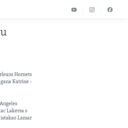
su
rleans Hornets
gana Katrine -
 Angeles
lac Lakersa s
e istakao Lamar