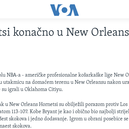
tsi konačno u New Orlean
olu NBA-a - američke profesionalne košarkaške lige New O
rvu utakmicu na domaćem terenu u New Orleansu nakon ura
e su igrali u Oklahoma Citiyu.
ak u New Orleans Hornetsi su obilježili porazom protiv Los
tom 113-107. Kobe Bryant je kao i obično bio najbolji strije
šest skokova i jedno dodavanje. Igrom u obrani posebice s
aest skokova.