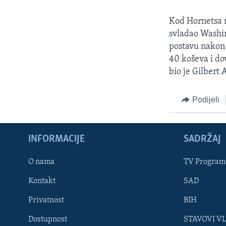
MAGAZIN
O GLASU AMERIKE
Kod Hornetsa n
svladao Washi
postavu nakon 
40 koševa i do
bio je Gilbert 
Podijeli
INFORMACIJE
SADRŽAJ
O nama
TV Program
Kontakt
SAD
Learning English
Privatnost
BIH
Dostupnost
STAVOVI V
PRATITE NAS