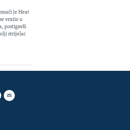
domaći je Heat
e vratio u
, postigavši
ji strijelac