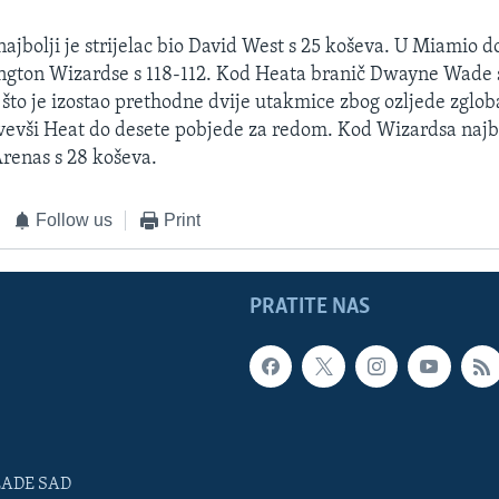
ajbolji je strijelac bio David West s 25 koševa. U Miamio 
ngton Wizardse s 118-112. Kod Heata branič Dwayne Wade s
što je izostao prethodne dvije utakmice zbog ozljede zgloba
vevši Heat do desete pobjede za redom. Kod Wizardsa najbol
Arenas s 28 koševa.
Follow us
Print
PRATITE NAS
LADE SAD