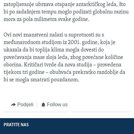
zatopljavanje ubrzava otapanje antarktičkog leda, što
MAGAZIN
bi po sadašnjem tempu moglo podizati globalnu razinu
O GLASU AMERIKE
mora za pola milimetra svake godine.
Learning English
Ovi novi znanstveni nalazi u suprotnosti su s
međunarodnom studijom iz 2001. godine, koja je
PRATITE NAS
ukazala da bi toplija klima mogla dovesti do
povećavanja mase sloja leda, zbog povećane količine
oborina. Kritičari tvrde da nova studija – provedena
tijekom tri godine – obuhvaća prekratko razdoblje da
Jezici
bi se mogla smatrati pouzdanom.
Podijeli
Follow us
PRATITE NAS