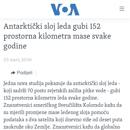
Linkovi
Pređi
na
Antarktički sloj leda gubi 152
glavni
TV PROGRAM
sadržaj
prostorna kilometra mase svake
VIDEO
Pređi
godine
na
FOTOGRAFIJE DANA
glavnu
03 mart, 2006
VIJESTI
navigaciju
Idi
NAUKA I TEHNOLOGIJA
Podijeli
SJEDINJENE AMERIČKE DRŽAVE
na
SPECIJALNI PROJEKTI
Jedna nova studija pokazuje da antarktički sloj leda -
BOSNA I HERCEGOVINA
pretragu
koji sadrži 70 posto svjetskih zaliha pitke vode - gubi
KORUPCIJA
SVIJET
152 prostorna kilometra leda svake godine.
SLOBODA MEDIJA
Znanstvenici američkog Sveučilišta Kolorado kažu da
su mjerili promjene mase ledenog sloja pomoću
ŽENSKA STRANA
podataka s dva satelita koji dnevno više od deset puta
IZBJEGLIČKA STRANA
zaokruže oko Zemlje. Znanstvenici kažu da globalno