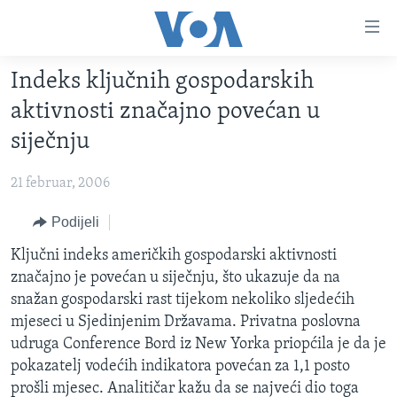
Linkovi
Pređi
na
Indeks ključnih gospodarskih
glavni
TV PROGRAM
sadržaj
aktivnosti značajno povećan u
VIDEO
Pređi
siječnju
na
FOTOGRAFIJE DANA
glavnu
21 februar, 2006
VIJESTI
navigaciju
Idi
NAUKA I TEHNOLOGIJA
Podijeli
SJEDINJENE AMERIČKE DRŽAVE
na
SPECIJALNI PROJEKTI
Ključni indeks američkih gospodarski aktivnosti
BOSNA I HERCEGOVINA
pretragu
značajno je povećan u siječnju, što ukazuje da na
KORUPCIJA
SVIJET
snažan gospodarski rast tijekom nekoliko sljedećih
SLOBODA MEDIJA
mjeseci u Sjedinjenim Državama. Privatna poslovna
udruga Conference Bord iz New Yorka priopćila je da je
ŽENSKA STRANA
pokazatelj vodećih indikatora povećan za 1,1 posto
IZBJEGLIČKA STRANA
prošli mjesec. Analitičar kažu da se najveći dio toga