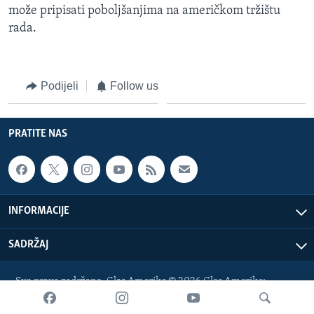
može pripisati poboljšanjima na američkom tržištu
MAGAZIN
rada.
O GLASU AMERIKE
Learning English
Podijeli
Follow us
PRATITE NAS
PRATITE NAS
Jezici
INFORMACIJE
SADRŽAJ
Sva prava zadržana. Glas Amerike © 2026 Glas Amerike:
bosnian-service@voanews.com