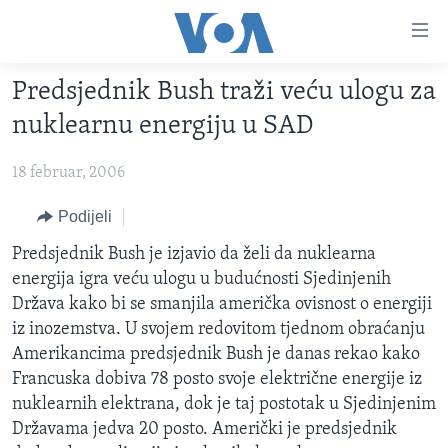
Linkovi
Pređi
na
Predsjednik Bush traži veću ulogu za
glavni
TV PROGRAM
sadržaj
nuklearnu energiju u SAD
VIDEO
Pređi
na
18 februar, 2006
FOTOGRAFIJE DANA
glavnu
VIJESTI
Podijeli
navigaciju
Idi
NAUKA I TEHNOLOGIJA
SJEDINJENE AMERIČKE DRŽAVE
Predsjednik Bush je izjavio da želi da nuklearna
na
energija igra veću ulogu u budućnosti Sjedinjenih
SPECIJALNI PROJEKTI
BOSNA I HERCEGOVINA
pretragu
Država kako bi se smanjila američka ovisnost o energiji
KORUPCIJA
SVIJET
iz inozemstva. U svojem redovitom tjednom obraćanju
Amerikancima predsjednik Bush je danas rekao kako
SLOBODA MEDIJA
Francuska dobiva 78 posto svoje električne energije iz
ŽENSKA STRANA
nuklearnih elektrana, dok je taj postotak u Sjedinjenim
Državama jedva 20 posto. Američki je predsjednik
IZBJEGLIČKA STRANA