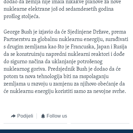
dodao da zemlja nije imala nikakve planove za nove
MAGAZIN
nuklearne elektrane još od sedamdesetih godina
O GLASU AMERIKE
prošlog stoljeća.
Learning English
George Bush je izjavio da će Sjedinjene Države, prema
Partnerstvu za globalnu nuklearnu energiju, surađivati
s drugim zemljama kao što je Francuska, Japan i Rusija
PRATITE NAS
da se konstruiraju napredni nuklearni reaktori i dođe
do sigurno načina da uklanjanje potrošenog
nuklearnog goriva. Predsjednik Bush je dodao da će
Jezici
potom ta nova tehnologija biti na raspolaganju
zemljama u razvoju u zamjenu za njihovo obećanje da
će nuklearnu energiju koristiti samo za nevojne svrhe.
Podijeli
Follow us