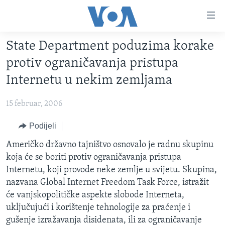
Linkovi
Pređi
na
State Department poduzima korake
glavni
TV PROGRAM
sadržaj
protiv ograničavanja pristupa
VIDEO
Pređi
Internetu u nekim zemljama
na
FOTOGRAFIJE DANA
glavnu
15 februar, 2006
VIJESTI
navigaciju
Idi
NAUKA I TEHNOLOGIJA
Podijeli
SJEDINJENE AMERIČKE DRŽAVE
na
SPECIJALNI PROJEKTI
Američko državno tajništvo osnovalo je radnu skupinu
BOSNA I HERCEGOVINA
pretragu
koja će se boriti protiv ograničavanja pristupa
KORUPCIJA
SVIJET
Internetu, koji provode neke zemlje u svijetu. Skupina,
SLOBODA MEDIJA
nazvana Global Internet Freedom Task Force, istražit
će vanjskopolitičke aspekte slobode Interneta,
ŽENSKA STRANA
uključujući i korištenje tehnologije za praćenje i
IZBJEGLIČKA STRANA
gušenje izražavanja disidenata, ili za ograničavanje