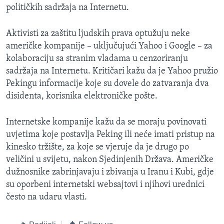
političkih sadržaja na Internetu.
MAGAZIN
O GLASU AMERIKE
Aktivisti za zaštitu ljudskih prava optužuju neke
američke kompanije – uključujući Yahoo i Google – za
Learning English
kolaboraciju sa stranim vladama u cenzoriranju
sadržaja na Internetu. Kritičari kažu da je Yahoo pružio
PRATITE NAS
Pekingu informacije koje su dovele do zatvaranja dva
disidenta, korisnika elektroničke pošte.
Internetske kompanije kažu da se moraju povinovati
Jezici
uvjetima koje postavlja Peking ili neće imati pristup na
kinesko tržište, za koje se vjeruje da je drugo po
veličini u svijetu, nakon Sjedinjenih Država. Američke
dužnosnike zabrinjavaju i zbivanja u Iranu i Kubi, gdje
su oporbeni internetski websajtovi i njihovi urednici
često na udaru vlasti.