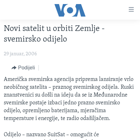
Linkovi
Pređi
na
Novi satelit u orbiti Zemlje -
glavni
TV PROGRAM
sadržaj
svemirsko odijelo
VIDEO
Pređi
na
29 januar, 2006
FOTOGRAFIJE DANA
glavnu
VIJESTI
Podijeli
navigaciju
Idi
NAUKA I TEHNOLOGIJA
SJEDINJENE AMERIČKE DRŽAVE
Američka svemirska agencija priprema lansiranje vrlo
na
neobičnog satelita – praznog svemirskog odijela. Ruski
SPECIJALNI PROJEKTI
BOSNA I HERCEGOVINA
pretragu
znanstvenici su došli na ideju da se iz Međunarodne
KORUPCIJA
SVIJET
svemirske postaje izbaci jedno prazno svemirsko
odijelo, opremljeno baterijama, mjeračima
SLOBODA MEDIJA
temperature i energije, te radio odašiljačem.
ŽENSKA STRANA
IZBJEGLIČKA STRANA
Odijelo – nazvano SuitSat – omogućit će