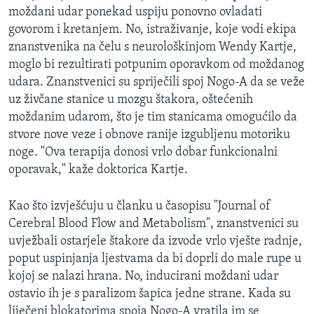
moždani udar ponekad uspiju ponovno ovladati
MAGAZIN
govorom i kretanjem. No, istraživanje, koje vodi ekipa
O GLASU AMERIKE
znanstvenika na čelu s neurološkinjom Wendy Kartje,
moglo bi rezultirati potpunim oporavkom od moždanog
Learning English
udara. Znanstvenici su spriječili spoj Nogo-A da se veže
uz živčane stanice u mozgu štakora, oštećenih
PRATITE NAS
moždanim udarom, što je tim stanicama omogućilo da
stvore nove veze i obnove ranije izgubljenu motoriku
noge. "Ova terapija donosi vrlo dobar funkcionalni
oporavak," kaže doktorica Kartje.
Jezici
Kao što izvješćuju u članku u časopisu "Journal of
Cerebral Blood Flow and Metabolism", znanstvenici su
uvježbali ostarjele štakore da izvode vrlo vješte radnje,
poput uspinjanja ljestvama da bi doprli do male rupe u
kojoj se nalazi hrana. No, inducirani moždani udar
ostavio ih je s paralizom šapica jedne strane. Kada su
liječeni blokatorima spoja Nogo-A vratila im se