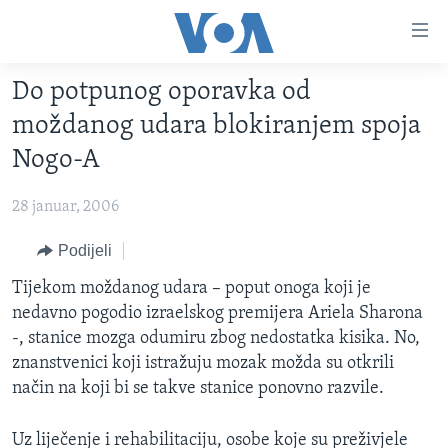
Linkovi
Pređi
na
Do potpunog oporavka od
glavni
TV PROGRAM
sadržaj
moždanog udara blokiranjem spoja
VIDEO
Pređi
Nogo-A
na
FOTOGRAFIJE DANA
glavnu
28 januar, 2006
VIJESTI
navigaciju
Idi
NAUKA I TEHNOLOGIJA
Podijeli
SJEDINJENE AMERIČKE DRŽAVE
na
SPECIJALNI PROJEKTI
Tijekom moždanog udara – poput onoga koji je
BOSNA I HERCEGOVINA
pretragu
nedavno pogodio izraelskog premijera Ariela Sharona
KORUPCIJA
SVIJET
-, stanice mozga odumiru zbog nedostatka kisika. No,
SLOBODA MEDIJA
znanstvenici koji istražuju mozak možda su otkrili
način na koji bi se takve stanice ponovno razvile.
ŽENSKA STRANA
IZBJEGLIČKA STRANA
Uz liječenje i rehabilitaciju, osobe koje su preživjele