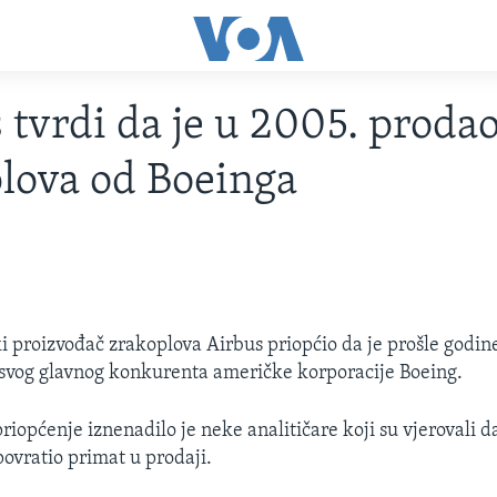
 tvrdi da je u 2005. prodao
lova od Boeinga
ki proizvođač zrakoplova Airbus priopćio da je prošle godin
svog glavnog konkurenta američke korporacije Boeing.
iopćenje iznenadilo je neke analitičare koji su vjerovali d
povratio primat u prodaji.