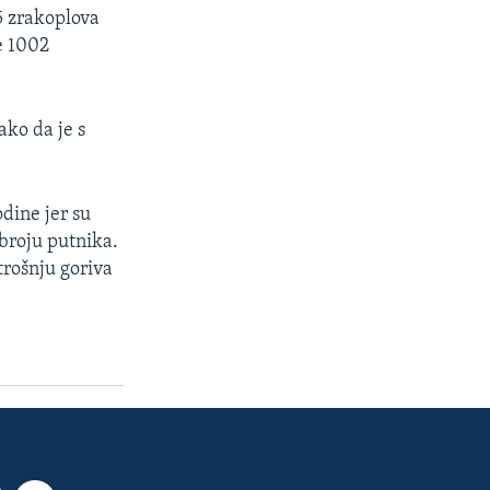
5 zrakoplova
e 1002
ako da je s
dine jer su
 broju putnika.
trošnju goriva