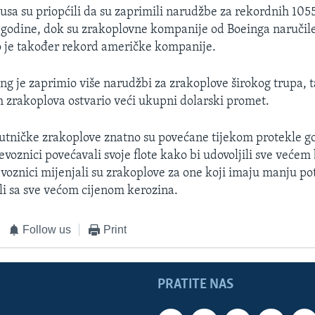
busa su priopćili da su zaprimili narudžbe za rekordnih 105
 godine, dok su zrakoplovne kompanije od Boeinga naručil
o je također rekord američke kompanije.
g je zaprimio više narudžbi za zrakoplove širokog trupa, t
zrakoplova ostvario veći ukupni dolarski promet.
tničke zrakoplove znatno su povećane tijekom protekle go
jevoznici povećavali svoje flote kako bi udovoljili sve većem
evoznici mijenjali su zrakoplove za one koji imaju manju po
ili sa sve većom cijenom kerozina.
Follow us
Print
PRATITE NAS