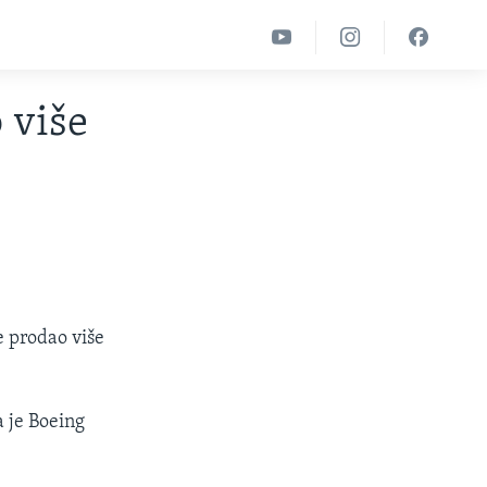
 više
e prodao više
a je Boeing