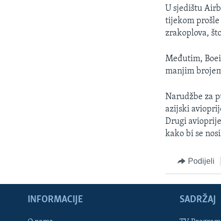
MAGAZIN
U sjedištu Air
O GLASU AMERIKE
tijekom prošle
zrakoplova, št
Međutim, Boein
manjim brojem 
Narudžbe za pu
azijski aviopri
Drugi avioprij
kako bi se nos
Podijeli
INFORMACIJE
SADRŽAJ
Learning English