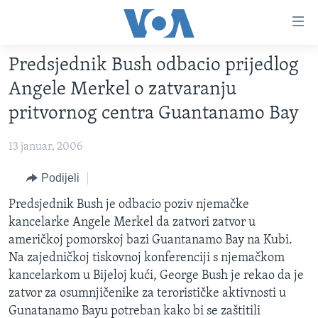
Linkovi
Pređi
na
Predsjednik Bush odbacio prijedlog
glavni
TV PROGRAM
sadržaj
Angele Merkel o zatvaranju
VIDEO
Pređi
pritvornog centra Guantanamo Bay
na
FOTOGRAFIJE DANA
glavnu
13 januar, 2006
VIJESTI
navigaciju
Idi
NAUKA I TEHNOLOGIJA
Podijeli
SJEDINJENE AMERIČKE DRŽAVE
na
SPECIJALNI PROJEKTI
Predsjednik Bush je odbacio poziv njemačke
BOSNA I HERCEGOVINA
pretragu
kancelarke Angele Merkel da zatvori zatvor u
KORUPCIJA
SVIJET
američkoj pomorskoj bazi Guantanamo Bay na Kubi.
SLOBODA MEDIJA
Na zajedničkoj tiskovnoj konferenciji s njemačkom
kancelarkom u Bijeloj kući, George Bush je rekao da je
ŽENSKA STRANA
zatvor za osumnjičenike za terorističke aktivnosti u
IZBJEGLIČKA STRANA
Gunatanamo Bayu potreban kako bi se zaštitili