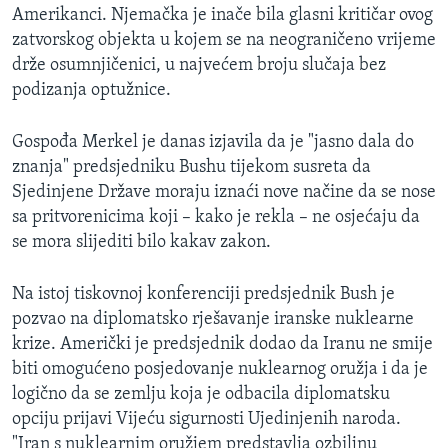
Amerikanci. Njemačka je inače bila glasni kritičar ovog
MAGAZIN
zatvorskog objekta u kojem se na neograničeno vrijeme
O GLASU AMERIKE
drže osumnjičenici, u najvećem broju slučaja bez
podizanja optužnice.
Learning English
Gospođa Merkel je danas izjavila da je "jasno dala do
PRATITE NAS
znanja" predsjedniku Bushu tijekom susreta da
Sjedinjene Države moraju iznaći nove načine da se nose
sa pritvorenicima koji – kako je rekla – ne osjećaju da
se mora slijediti bilo kakav zakon.
Jezici
Na istoj tiskovnoj konferenciji predsjednik Bush je
pozvao na diplomatsko rješavanje iranske nuklearne
krize. Američki je predsjednik dodao da Iranu ne smije
biti omogućeno posjedovanje nuklearnog oružja i da je
logično da se zemlju koja je odbacila diplomatsku
opciju prijavi Vijeću sigurnosti Ujedinjenih naroda.
"Iran s nuklearnim oružjem predstavlja ozbiljnu