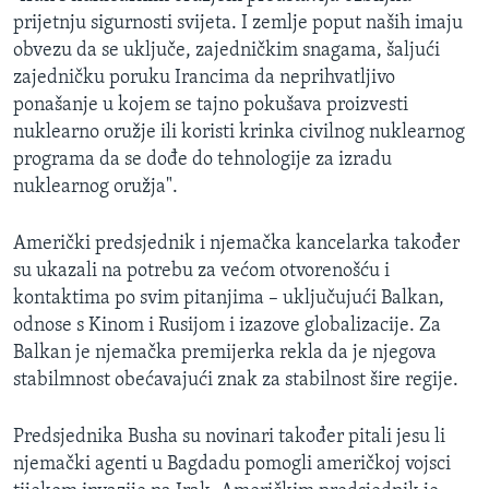
prijetnju sigurnosti svijeta. I zemlje poput naših imaju
obvezu da se uključe, zajedničkim snagama, šaljući
zajedničku poruku Irancima da neprihvatljivo
ponašanje u kojem se tajno pokušava proizvesti
nuklearno oružje ili koristi krinka civilnog nuklearnog
programa da se dođe do tehnologije za izradu
nuklearnog oružja".
Američki predsjednik i njemačka kancelarka također
su ukazali na potrebu za većom otvorenošću i
kontaktima po svim pitanjima – uključujući Balkan,
odnose s Kinom i Rusijom i izazove globalizacije. Za
Balkan je njemačka premijerka rekla da je njegova
stabilmnost obećavajući znak za stabilnost šire regije.
Predsjednika Busha su novinari također pitali jesu li
njemački agenti u Bagdadu pomogli američkoj vojsci