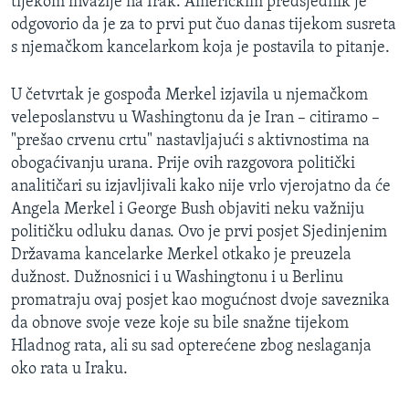
tijekom invazije na Irak. Američkim predsjednik je
odgovorio da je za to prvi put čuo danas tijekom susreta
s njemačkom kancelarkom koja je postavila to pitanje.
U četvrtak je gospođa Merkel izjavila u njemačkom
veleposlanstvu u Washingtonu da je Iran – citiramo –
"prešao crvenu crtu" nastavljajući s aktivnostima na
obogaćivanju urana. Prije ovih razgovora politički
analitičari su izjavljivali kako nije vrlo vjerojatno da će
Angela Merkel i George Bush objaviti neku važniju
političku odluku danas. Ovo je prvi posjet Sjedinjenim
Državama kancelarke Merkel otkako je preuzela
dužnost. Dužnosnici i u Washingtonu i u Berlinu
promatraju ovaj posjet kao mogućnost dvoje saveznika
da obnove svoje veze koje su bile snažne tijekom
Hladnog rata, ali su sad opterećene zbog neslaganja
oko rata u Iraku.