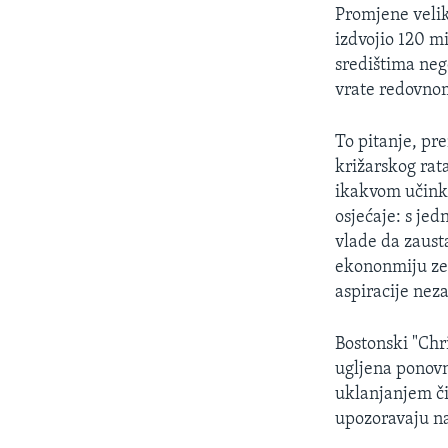
MAGAZIN
Promjene velik
O GLASU AMERIKE
izdvojio 120 m
središtima neg
vrate redovnom
To pitanje, pr
križarskog rata
ikakvom učinko
osjećaje: s je
vlade da zausta
ekononmiju zem
aspiracije nez
Bostonski "Chr
ugljena ponovn
uklanjanjem či
upozoravaju n