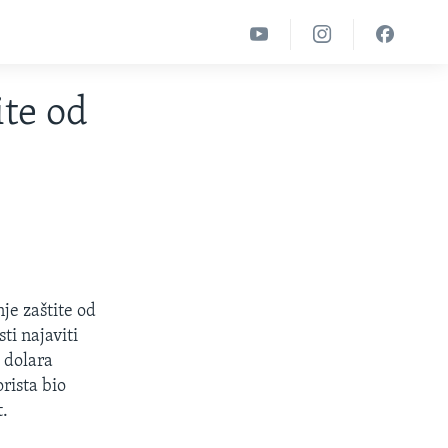
ite od
je zaštite od
ti najaviti
 dolara
rista bio
t.