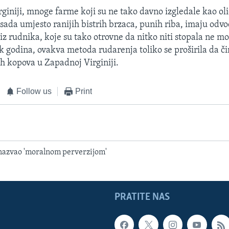
giniji, mnoge farme koji su ne tako davno izgledale kao ol
 sada umjesto ranijih bistrih brzaca, punih riba, imaju odv
z rudnika, koje su tako otrovne da nitko niti stopala ne moč
k godina, ovakva metoda rudarenja toliko se proširila da či
ih kopova u Zapadnoj Virginiji.
Follow us
Print
nazvao 'moralnom perverzijom'
PRATITE NAS