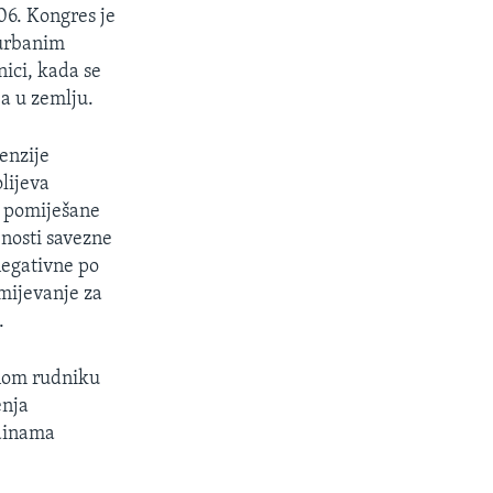
06. Kongres je
 urbanim
ici, kada se
ja u zemlju.
enzije
olijeva
u pomiješane
bnosti savezne
 negativne po
mijevanje za
.
dnom rudniku
enja
odinama