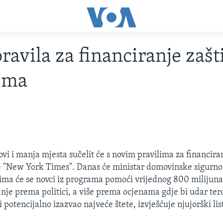
ravila za financiranje zašt
zma
vi i manja mjesta sučelit će s novim pravilima za financiran
e "New York Times". Danas će ministar domovinske sigurnos
ima će se novci iz programa pomoći vrijednog 800 milijuna
anje prema politici, a više prema ocjenama gdje bi udar tero
 i potencijalno izazvao najveće štete, izvješćuje njujorški lis