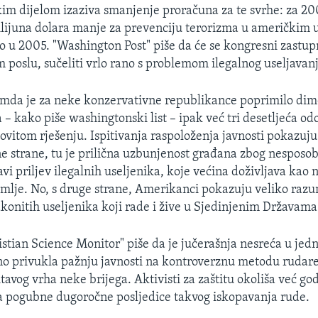
im dijelom izaziva smanjenje proračuna za te svrhe: za 20
ilijuna dolara manje za prevenciju terorizma u američkim
o u 2005. "Washington Post" piše da će se kongresni zastupn
 poslu, sučeliti vrlo rano s problemom ilegalnog useljavan
emda je za neke konzervativne republikance poprimilo dim
 – kako piše washingtonski list – ipak već tri desetljeća od
vitom rješenju. Ispitivanja raspoloženja javnosti pokazuj
dne strane, tu je prilična uzbunjenost građana zbog nesposo
vi priljev ilegalnih useljenika, koje većina doživljava kao
lje. No, s druge strane, Amerikanci pokazuju veliko razu
akonitih useljenika koji rade i žive u Sjedinjenim Državama
istian Science Monitor" piše da je jučerašnja nesreća u je
o privukla pažnju javnosti na kontroverznu metodu rudar
tavog vrha neke brijega. Aktivisti za zaštitu okoliša već g
a pogubne dugoročne posljedice takvog iskopavanja rude.