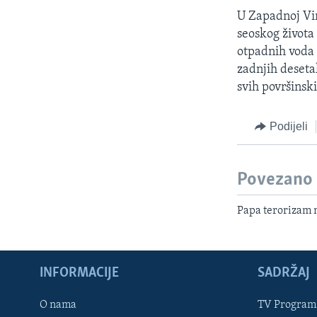
U Zapadnoj Vir
seoskog života
otpadnih voda i
zadnjih deseta
svih površinsk
Podijeli
Povezano
Papa terorizam 
INFORMACIJE
SADRŽAJ
Learning English
O nama
TV Program