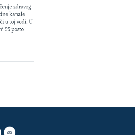
ičenje zdravog
odne kanale
i u toj vodi. U
ni 95 posto