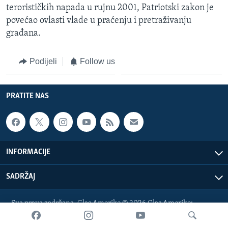
terorističkih napada u rujnu 2001, Patriotski zakon je
MAGAZIN
povećao ovlasti vlade u praćenju i pretraživanju
O GLASU AMERIKE
građana.
Learning English
Podijeli
Follow us
PRATITE NAS
PRATITE NAS
Jezici
INFORMACIJE
SADRŽAJ
Sva prava zadržana. Glas Amerike © 2026 Glas Amerike:
bosnian-service@voanews.com