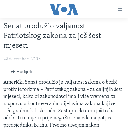
Linkovi
Pređi
na
Senat produžio valjanost
glavni
TV PROGRAM
sadržaj
Patriotskog zakona za još šest
VIDEO
Pređi
mjeseci
na
FOTOGRAFIJE DANA
glavnu
22 decembar, 2005
VIJESTI
navigaciju
Idi
NAUKA I TEHNOLOGIJA
Podijeli
SJEDINJENE AMERIČKE DRŽAVE
na
SPECIJALNI PROJEKTI
Američki Senat produžio je valjanost zakona o borbi
BOSNA I HERCEGOVINA
pretragu
protiv terorizma – Patriotskog zakona - za daljnjih šest
KORUPCIJA
SVIJET
mjeseci, kako bi zakonodavci imali više vremena za
SLOBODA MEDIJA
raspravu o kontroverznim dijelovima zakona koji se
tiču građanskih sloboda. Zastupnički dom još treba
ŽENSKA STRANA
odobriti tu mjeru prije nego što ona ode na potpis
IZBJEGLIČKA STRANA
predsjedniku Bushu. Prvotno usvojen nakon