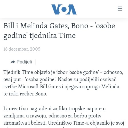
Linkovi
Pređi
na
Bill i Melinda Gates, Bono - 'osobe
glavni
TV PROGRAM
sadržaj
godine' tjednika Time
VIDEO
Pređi
na
18 decembar, 2005
FOTOGRAFIJE DANA
glavnu
VIJESTI
Podijeli
navigaciju
Idi
NAUKA I TEHNOLOGIJA
SJEDINJENE AMERIČKE DRŽAVE
Tjednik Time objavio je izbor 'osobe godine' – odnosno,
na
ovaj put - 'osoba godine'. Naslov su podijelili osnivač
SPECIJALNI PROJEKTI
BOSNA I HERCEGOVINA
pretragu
tvrtke Microsoft Bill Gates i njegova supruga Melinda
KORUPCIJA
SVIJET
te irski rocker Bono.
SLOBODA MEDIJA
Laureati su nagrađeni za filantropske napore u
ŽENSKA STRANA
zemljama u razvoju, odnosno za borbu protiv
IZBJEGLIČKA STRANA
siromaštva i bolesti. Uredništvo Time-a objasnilo je svoj