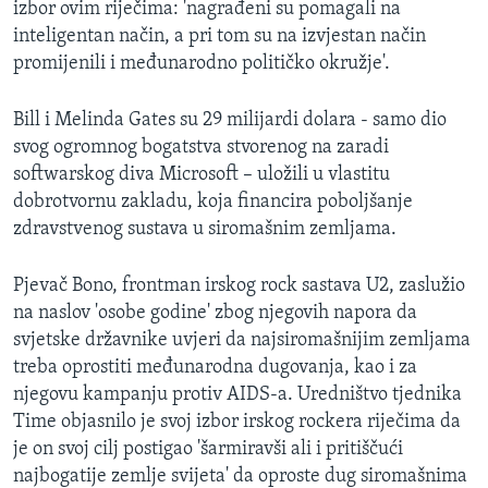
izbor ovim riječima: 'nagrađeni su pomagali na
MAGAZIN
inteligentan način, a pri tom su na izvjestan način
O GLASU AMERIKE
promijenili i međunarodno političko okružje'.
Learning English
Bill i Melinda Gates su 29 milijardi dolara - samo dio
svog ogromnog bogatstva stvorenog na zaradi
softwarskog diva Microsoft – uložili u vlastitu
PRATITE NAS
dobrotvornu zakladu, koja financira poboljšanje
zdravstvenog sustava u siromašnim zemljama.
Jezici
Pjevač Bono, frontman irskog rock sastava U2, zaslužio
na naslov 'osobe godine' zbog njegovih napora da
svjetske državnike uvjeri da najsiromašnijim zemljama
treba oprostiti međunarodna dugovanja, kao i za
njegovu kampanju protiv AIDS-a. Uredništvo tjednika
Time objasnilo je svoj izbor irskog rockera riječima da
je on svoj cilj postigao 'šarmiravši ali i pritiščući
najbogatije zemlje svijeta' da oproste dug siromašnima