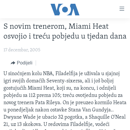
Linkovi
Pređi
na
S novim trenerom, Miami Heat
glavni
TV PROGRAM
sadržaj
osvojio i treću pobjedu u tjedan dana
VIDEO
Pređi
na
17 decembar, 2005
FOTOGRAFIJE DANA
glavnu
VIJESTI
Podijeli
navigaciju
Idi
NAUKA I TEHNOLOGIJA
SJEDINJENE AMERIČKE DRŽAVE
U sinoćnjem kolu NBA, Filadelfija je uživala u sjajnoj
na
igri svojih domaćih Seventy-sixersa, ali i još boljoj
SPECIJALNI PROJEKTI
BOSNA I HERCEGOVINA
pretragu
gostujućih Miami Heat, koji su, na koncu, i odnijeli
KORUPCIJA
SVIJET
pobjedu sa 112 prema 105; treću ovotjednu pobjedu za
novog trenera Pata Rileya. On je preuzeo kormilo Heata
SLOBODA MEDIJA
u ponedjeljak nakon ostavke Stana Van Gundyja..
ŽENSKA STRANA
Dwyane Wade je ubacio 32 pogotka, a Shaquille O'Neal
21, uz 13 skokova. U redovima Filadelfije, vodeći
IZBJEGLIČKA STRANA