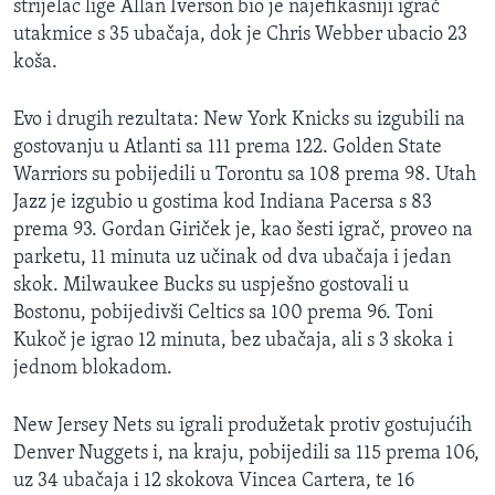
strijelac lige Allan Iverson bio je najefikasniji igrač
MAGAZIN
utakmice s 35 ubačaja, dok je Chris Webber ubacio 23
O GLASU AMERIKE
koša.
Learning English
Evo i drugih rezultata: New York Knicks su izgubili na
gostovanju u Atlanti sa 111 prema 122. Golden State
Warriors su pobijedili u Torontu sa 108 prema 98. Utah
PRATITE NAS
Jazz je izgubio u gostima kod Indiana Pacersa s 83
prema 93. Gordan Giriček je, kao šesti igrač, proveo na
parketu, 11 minuta uz učinak od dva ubačaja i jedan
Jezici
skok. Milwaukee Bucks su uspješno gostovali u
Bostonu, pobijedivši Celtics sa 100 prema 96. Toni
Kukoč je igrao 12 minuta, bez ubačaja, ali s 3 skoka i
jednom blokadom.
New Jersey Nets su igrali produžetak protiv gostujućih
Denver Nuggets i, na kraju, pobijedili sa 115 prema 106,
uz 34 ubačaja i 12 skokova Vincea Cartera, te 16