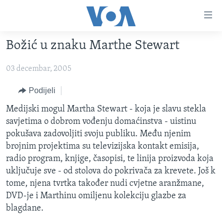
Linkovi
Pređi
na
Božić u znaku Marthe Stewart
glavni
TV PROGRAM
sadržaj
03 decembar, 2005
VIDEO
Pređi
na
FOTOGRAFIJE DANA
Podijeli
glavnu
VIJESTI
Medijski mogul Martha Stewart - koja je slavu stekla
navigaciju
savjetima o dobrom vođenju domaćinstva - uistinu
Idi
NAUKA I TEHNOLOGIJA
SJEDINJENE AMERIČKE DRŽAVE
pokušava zadovoljiti svoju publiku. Među njenim
na
SPECIJALNI PROJEKTI
BOSNA I HERCEGOVINA
brojnim projektima su televizijska kontakt emisija,
pretragu
radio program, knjige, časopisi, te linija proizvoda koja
KORUPCIJA
SVIJET
uključuje sve - od stolova do pokrivača za krevete. Još k
SLOBODA MEDIJA
tome, njena tvrtka također nudi cvjetne aranžmane,
ŽENSKA STRANA
DVD-je i Marthinu omiljenu kolekciju glazbe za
blagdane.
IZBJEGLIČKA STRANA