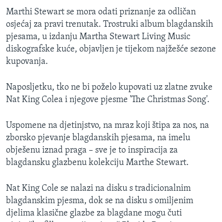
MAGAZIN
Marthi Stewart se mora odati priznanje za odličan
osjećaj za pravi trenutak. Trostruki album blagdanskih
O GLASU AMERIKE
pjesama, u izdanju Martha Stewart Living Music
diskografske kuće, objavljen je tijekom najžešće sezone
Learning English
kupovanja.
PRATITE NAS
Naposljetku, tko ne bi poželo kupovati uz zlatne zvuke
Nat King Colea i njegove pjesme 'The Christmas Song'.
Uspomene na djetinjstvo, na mraz koji štipa za nos, na
Jezici
zborsko pjevanje blagdanskih pjesama, na imelu
obješenu iznad praga – sve je to inspiracija za
blagdansku glazbenu kolekciju Marthe Stewart.
Nat King Cole se nalazi na disku s tradicionalnim
blagdanskim pjesma, dok se na disku s omiljenim
djelima klasične glazbe za blagdane mogu čuti