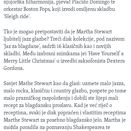
njujorška filharmonija, pjevač Placido Domingo te
orkestar Boston Pops, koji izvodi omiljenu skladbu
'Sleigh ride'.
Tko je mogao pretpostaviti da je Martha Stewart
ljubitelj jazz glazbe? Treći disk kolekcije, pod nazivom
'Jaz za blagdane', sadrži 16 klasičnih kao i novijih
skladbi. Među izabrani snimkama jei 'Have Yourself a
Merry Little Christmas' u izvedbi saksofonista Dextera
Gordona.
Savjet Mathe Stewart kao da glasi: uzmete malo jazza,
malo rocka, klasičnu i country glazbu, pospete po tome
malo prazničkog raspoloženja i dobili ste lijepi mali
recept za blagdansku proslavu. Kad je već riječ o
receptima, svaki je disk popraćen i vlastitim receptima
Marthe Stewart za posebno blagdansko jelo. Martha je
možda poradila na poznavanju Shakespearea te