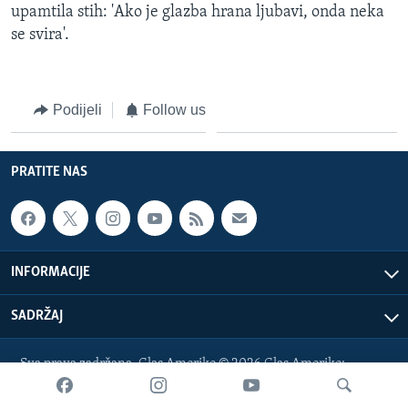
upamtila stih: 'Ako je glazba hrana ljubavi, onda neka
se svira'.
Podijeli
Follow us
PRATITE NAS
INFORMACIJE
SADRŽAJ
Sva prava zadržana. Glas Amerike © 2026 Glas Amerike:
bosnian-service@voanews.com