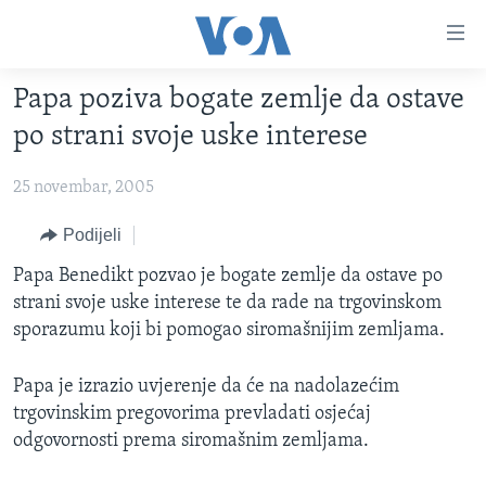
Linkovi
Pređi
na
Papa poziva bogate zemlje da ostave
glavni
TV PROGRAM
sadržaj
po strani svoje uske interese
VIDEO
Pređi
na
25 novembar, 2005
FOTOGRAFIJE DANA
glavnu
VIJESTI
Podijeli
navigaciju
Idi
NAUKA I TEHNOLOGIJA
SJEDINJENE AMERIČKE DRŽAVE
Papa Benedikt pozvao je bogate zemlje da ostave po
na
strani svoje uske interese te da rade na trgovinskom
SPECIJALNI PROJEKTI
BOSNA I HERCEGOVINA
pretragu
sporazumu koji bi pomogao siromašnijim zemljama.
KORUPCIJA
SVIJET
Papa je izrazio uvjerenje da će na nadolazećim
SLOBODA MEDIJA
trgovinskim pregovorima prevladati osjećaj
ŽENSKA STRANA
odgovornosti prema siromašnim zemljama.
IZBJEGLIČKA STRANA