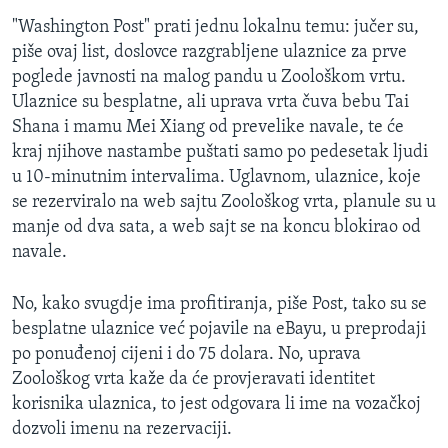
"Washington Post" prati jednu lokalnu temu: jučer su,
piše ovaj list, doslovce razgrabljene ulaznice za prve
poglede javnosti na malog pandu u Zoološkom vrtu.
Ulaznice su besplatne, ali uprava vrta čuva bebu Tai
Shana i mamu Mei Xiang od prevelike navale, te će
kraj njihove nastambe puštati samo po pedesetak ljudi
u 10-minutnim intervalima. Uglavnom, ulaznice, koje
se rezerviralo na web sajtu Zoološkog vrta, planule su u
manje od dva sata, a web sajt se na koncu blokirao od
navale.
No, kako svugdje ima profitiranja, piše Post, tako su se
besplatne ulaznice već pojavile na eBayu, u preprodaji
po ponuđenoj cijeni i do 75 dolara. No, uprava
Zoološkog vrta kaže da će provjeravati identitet
korisnika ulaznica, to jest odgovara li ime na vozačkoj
dozvoli imenu na rezervaciji.