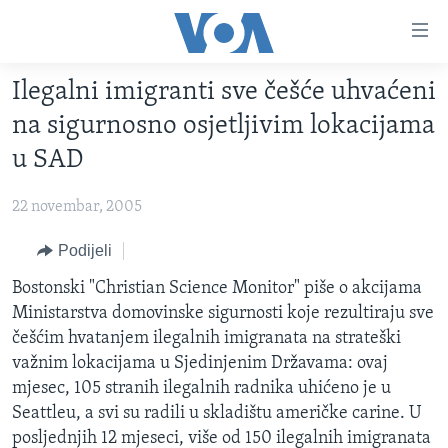
Linkovi
Pređi
na
Ilegalni imigranti sve češće uhvaćeni
glavni
TV PROGRAM
sadržaj
na sigurnosno osjetljivim lokacijama
VIDEO
Pređi
u SAD
na
FOTOGRAFIJE DANA
glavnu
22 novembar, 2005
VIJESTI
navigaciju
Idi
NAUKA I TEHNOLOGIJA
Podijeli
SJEDINJENE AMERIČKE DRŽAVE
na
SPECIJALNI PROJEKTI
Bostonski "Christian Science Monitor" piše o akcijama
BOSNA I HERCEGOVINA
pretragu
Ministarstva domovinske sigurnosti koje rezultiraju sve
KORUPCIJA
SVIJET
češćim hvatanjem ilegalnih imigranata na strateški
SLOBODA MEDIJA
važnim lokacijama u Sjedinjenim Državama: ovaj
mjesec, 105 stranih ilegalnih radnika uhićeno je u
ŽENSKA STRANA
Seattleu, a svi su radili u skladištu američke carine. U
IZBJEGLIČKA STRANA
posljednjih 12 mjeseci, više od 150 ilegalnih imigranata