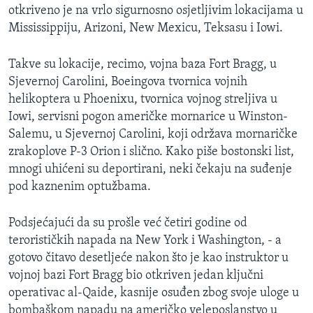
otkriveno je na vrlo sigurnosno osjetljivim lokacijama u
MAGAZIN
Mississippiju, Arizoni, New Mexicu, Teksasu i Iowi.
O GLASU AMERIKE
Takve su lokacije, recimo, vojna baza Fort Bragg, u
Learning English
Sjevernoj Carolini, Boeingova tvornica vojnih
helikoptera u Phoenixu, tvornica vojnog streljiva u
PRATITE NAS
Iowi, servisni pogon američke mornarice u Winston-
Salemu, u Sjevernoj Carolini, koji održava mornaričke
zrakoplove P-3 Orion i slično. Kako piše bostonski list,
mnogi uhićeni su deportirani, neki čekaju na suđenje
Jezici
pod kaznenim optužbama.
Podsjećajući da su prošle već četiri godine od
terorističkih napada na New York i Washington, - a
gotovo čitavo desetljeće nakon što je kao instruktor u
vojnoj bazi Fort Bragg bio otkriven jedan ključni
operativac al-Qaide, kasnije osuđen zbog svoje uloge u
bombaškom napadu na američko veleposlanstvo u