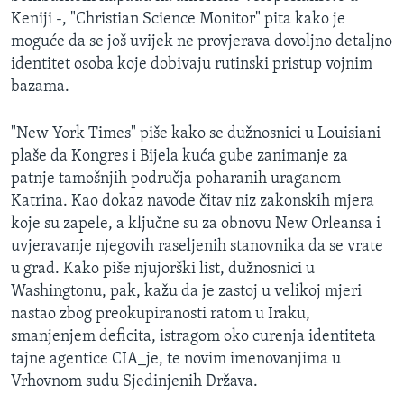
Keniji -, "Christian Science Monitor" pita kako je
moguće da se još uvijek ne provjerava dovoljno detaljno
identitet osoba koje dobivaju rutinski pristup vojnim
bazama.
"New York Times" piše kako se dužnosnici u Louisiani
plaše da Kongres i Bijela kuća gube zanimanje za
patnje tamošnjih područja poharanih uraganom
Katrina. Kao dokaz navode čitav niz zakonskih mjera
koje su zapele, a ključne su za obnovu New Orleansa i
uvjeravanje njegovih raseljenih stanovnika da se vrate
u grad. Kako piše njujorški list, dužnosnici u
Washingtonu, pak, kažu da je zastoj u velikoj mjeri
nastao zbog preokupiranosti ratom u Iraku,
smanjenjem deficita, istragom oko curenja identiteta
tajne agentice CIA_je, te novim imenovanjima u
Vrhovnom sudu Sjedinjenih Država.