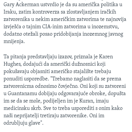
Gary Ackerman ustvrdio je da su američka politika u
Iraku, zatim kontroverza sa zlostavljanjem iračkih
zatvorenika u nekim američkim zatvorima te najnovija
izvješća o tajnim CIA-inim zatvorima u inozemstvu,
dodatno otežali posao pridobijanja inozemnog javnog
mnijenja.
Ta pitanja predstavljaju izazov, priznala je Karen
Hughes, dodajući da američki dužnosnici koji
pokušavaju objasniti američko stajalište trebaju
ponuditi usporedbe. "Trebamo naglasiti da se prema
zatvorenicma odnosimo čovječno. Oni koji su zatvoreni
u Guantanamu dobijaju odgovarajuće obroke, dopušta
im se da se mole, podijeljen im je Kuran, imaju
medicinsku skrb. Sve to treba usporediti s onim kako
naši neprijatelji tretiraju zatvorenike. Oni im
odrubljuju glave".