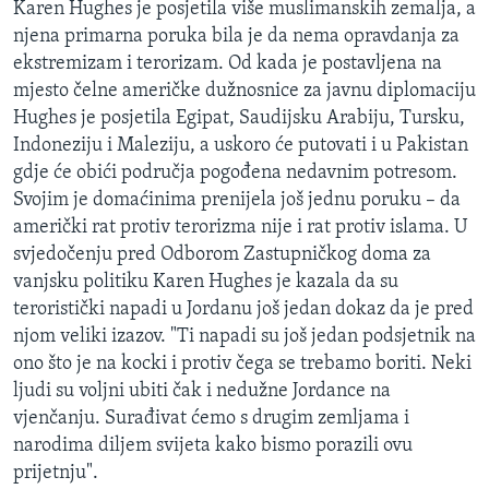
Karen Hughes je posjetila više muslimanskih zemalja, a
MAGAZIN
njena primarna poruka bila je da nema opravdanja za
O GLASU AMERIKE
ekstremizam i terorizam. Od kada je postavljena na
mjesto čelne američke dužnosnice za javnu diplomaciju
Learning English
Hughes je posjetila Egipat, Saudijsku Arabiju, Tursku,
Indoneziju i Maleziju, a uskoro će putovati i u Pakistan
gdje će obići područja pogođena nedavnim potresom.
PRATITE NAS
Svojim je domaćinima prenijela još jednu poruku – da
američki rat protiv terorizma nije i rat protiv islama. U
svjedočenju pred Odborom Zastupničkog doma za
Jezici
vanjsku politiku Karen Hughes je kazala da su
teroristički napadi u Jordanu još jedan dokaz da je pred
njom veliki izazov. "Ti napadi su još jedan podsjetnik na
ono što je na kocki i protiv čega se trebamo boriti. Neki
ljudi su voljni ubiti čak i nedužne Jordance na
vjenčanju. Surađivat ćemo s drugim zemljama i
narodima diljem svijeta kako bismo porazili ovu
prijetnju".