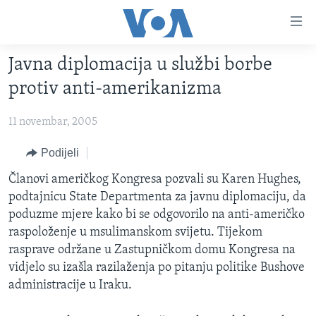
Linkovi
Pređi
na
Javna diplomacija u službi borbe
glavni
TV PROGRAM
sadržaj
protiv anti-amerikanizma
VIDEO
Pređi
na
11 novembar, 2005
FOTOGRAFIJE DANA
glavnu
VIJESTI
Podijeli
navigaciju
Idi
NAUKA I TEHNOLOGIJA
SJEDINJENE AMERIČKE DRŽAVE
Članovi američkog Kongresa pozvali su Karen Hughes,
na
podtajnicu State Departmenta za javnu diplomaciju, da
SPECIJALNI PROJEKTI
BOSNA I HERCEGOVINA
pretragu
poduzme mjere kako bi se odgovorilo na anti-američko
KORUPCIJA
SVIJET
raspoloženje u msulimanskom svijetu. Tijekom
rasprave održane u Zastupničkom domu Kongresa na
SLOBODA MEDIJA
vidjelo su izašla razilaženja po pitanju politike Bushove
ŽENSKA STRANA
administracije u Iraku.
IZBJEGLIČKA STRANA