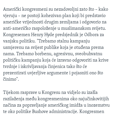
Američki kongresmeni su nezadovoljni zato što – kako
vjeruju – ne postoji kohezivan plan koji bi predstavio
američke vrijednosti drugim zemljama i odgovorio na
anti-američko raspoloženje u muslimanskom svijetu.
Kongresemen Henry Hyde predsjednik je Odbora za
vanjsku politiku. "Trebamo stalnu kampanju
usmjerenu na svijest publike koja je otuđena prema
nama. Trebamo borbenu, agresivnu, sveobuhvatnu
političku kampanju koja će izravno odgovoriti na krive
tvrdnje i iskrivljavanja činjenica tako što će
prezentirati uvjerljive argumente i pojasniti ono što
činimo".
Tijekom rasprave u Kongresu na vidjelo su izašla
razilaženja među kongresmenima oko najučinkovitijih
načina za popravljanje američkog imidža u inozemstvu
te oko politike Bushove administracije. Kongresmen