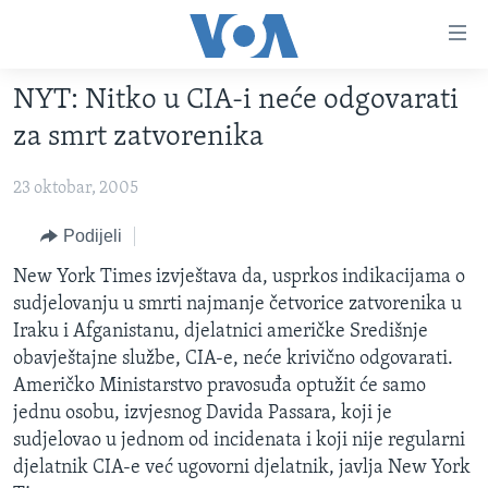
Linkovi
Pređi
na
NYT: Nitko u CIA-i neće odgovarati
glavni
TV PROGRAM
sadržaj
za smrt zatvorenika
VIDEO
Pređi
na
23 oktobar, 2005
FOTOGRAFIJE DANA
glavnu
VIJESTI
Podijeli
navigaciju
Idi
NAUKA I TEHNOLOGIJA
SJEDINJENE AMERIČKE DRŽAVE
New York Times izvještava da, usprkos indikacijama o
na
sudjelovanju u smrti najmanje četvorice zatvorenika u
SPECIJALNI PROJEKTI
BOSNA I HERCEGOVINA
pretragu
Iraku i Afganistanu, djelatnici američke Središnje
KORUPCIJA
SVIJET
obavještajne službe, CIA-e, neće krivično odgovarati.
Američko Ministarstvo pravosuđa optužit će samo
SLOBODA MEDIJA
jednu osobu, izvjesnog Davida Passara, koji je
ŽENSKA STRANA
sudjelovao u jednom od incidenata i koji nije regularni
djelatnik CIA-e već ugovorni djelatnik, javlja New York
IZBJEGLIČKA STRANA