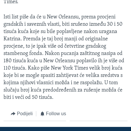
Times.
MAGAZIN
O GLASU AMERIKE
Isti list piše da će u New Orleansu, prema procjeni
gradskih i saveznih vlasti, biti srušeno između 30 i 50
Learning English
tisuća kuća koje su bile poplavljene nakon uragana
Katrina. Premda je taj broj manji od originalne
procjene, to je ipak više od četvrtine gradskog
PRATITE NAS
stambenog fonda. Nakon pucanja zaštitnog nasipa od
180 tisuća kuća u New Orleansu poplavilo ih je više od
110 tisuća. Kako piše New York Times velik broj kuća
Jezici
koje bi se mogle spasiti zahtijevat će velika sredstva s
kojima njihovi vlasnici možda i ne raspolažu. U tom
slučaju broj kuća predodređenih za rušenje možda će
biti i veći od 50 tisuća.
Podijeli
Follow us