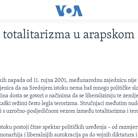
 totalitarizma u arapskom 
5
ičkih napada od 11. rujna 2001, međunarodnu zajednicu nije
jenica da na Srednjem istoku nema baš mnogo političke sl
ina dosta se govori o načinima da se liberaliziraju te zemlje
kaški režimi često legla terorizma. Stručnjaci međutim nud
i s uzročno-posljedičnom vezom između totalitarizma i ter
toku postoji čitav spektar političkih uređenja – od razmje
onarhija i liberalnijih autokracija pa do vojnih diktatura i 