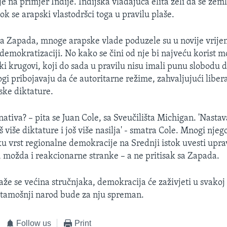
 na primjer Indije. Indijska vladajuća elita želi da se zeml
k se arapski vlastodršci toga u pravilu plaše.
sa Zapada, mnoge arapske vlade poduzele su u novije vrije
emokratizaciji. No kako se čini od nje bi najveću korist mo
ki krugovi, koji do sada u pravilu nisu imali punu slobodu 
i pribojavaju da će autoritarne režime, zahvaljujući liberal
ske diktature.
rnativa? – pita se Juan Cole, sa Sveučilišta Michigan. 'Nast
 više diktature i još više nasilja' - smatra Cole. Mnogi njeg
ku vrst regionalne demokracije na Srednji istok uvesti upra
 možda i reakcionarne stranke – a ne pritisak sa Zapada.
aže se većina stručnjaka, demokracija će zaživjeti u svakoj
 tamošnji narod bude za nju spreman.
Follow us
Print