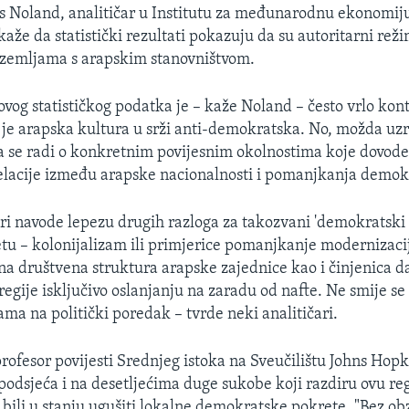
 Noland, analitičar u Institutu za međunarodnu ekonomij
aže da statistički rezultati pokazuju da su autoritarni rež
 zemljama s arapskim stanovništvom.
 ovog statističkog podatka je – kaže Noland – često vrlo kon
 je arapska kultura u srži anti-demokratska. No, možda uzr
 se radi o konkretnim povijesnim okolnostima koje dovode
relacije između arapske nacionalnosti i pomanjkanja demokr
ari navode lepezu drugih razloga za takozvani 'demokratski d
tu – kolonijalizam ili primjerice pomanjkanje modernizaci
čna društvena struktura arapske zajednice kao i činjenica d
egije isključivo oslanjanju na zaradu od nafte. Ne smije se
lama na politički poredak – tvrde neki analitičari.
rofesor povijesti Srednjeg istoka na Sveučilištu Johns Hopk
odsjeća i na desetljećima duge sukobe koji razdiru ovu reg
i bili u stanju ugušiti lokalne demokratske pokrete. "Bez ob