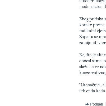
također ukazuje
modernizira, do
Zbog pritiska 
korake prema d
radikalni vjers
Zapadu se mnog
zamijeniti vjer
No, što je alte
donosi samo još
slažu da će ne
konzervativne,
U konačnici, sl
tek onda kada
Podijeli