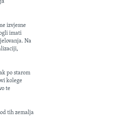
ja
me izvjesne
gli imati
djelovanja. Na
izaciji,
avak po starom
ovi kolege
vo te
 od tih zemalja