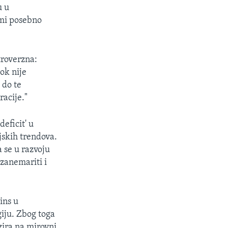
u u
imi posebno
troverzna:
ok nije
 do te
acije."
eficit' u
jskih trendova.
a se u razvoju
 zanemariti i
ins u
iju. Zbog toga
zira na mirovni