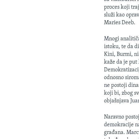
proces koji tr
služi kao oprav
Maries Deeb.
Mnogi analiti
istoku, te da d
Kini, Burmi, ni
kaže da je put 
Demokratizacij
odnosno siroma
ne postoji dina
koji bi, zbog s
objašnjava Jua
Naravno postoj
demokracije na
građana. Marc