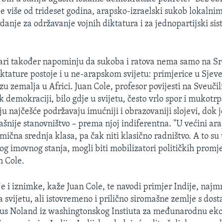
aje više od trideset godina, arapsko-izraelski sukob lokalni
danje za održavanje vojnih diktatura i za jednopartijski sis
čari također napominju da sukoba i ratova nema samo na 
iktature postoje i u ne-arapskom svijetu: primjerice u Sjeve
zu zemalja u Africi. Juan Cole, profesor povijesti na Sveuči
k demokraciji, bilo gdje u svijetu, često vrlo spor i mukotr
u najčešće podržavaju imućniji i obrazovaniji slojevi, dok j
šnije stanovništvo – prema njoj indiferentna. "U većini ar
mična srednja klasa, pa čak niti klasično radništvo. A to su 
vog imovnog stanja, mogli biti mobilizatori političkih promj
n Cole.
e i iznimke, kaže Juan Cole, te navodi primjer Indije, najm
 svijetu, ali istovremeno i prilično siromašne zemlje s dos
us Noland iz washingtonskog Instiuta za međunarodnu ek