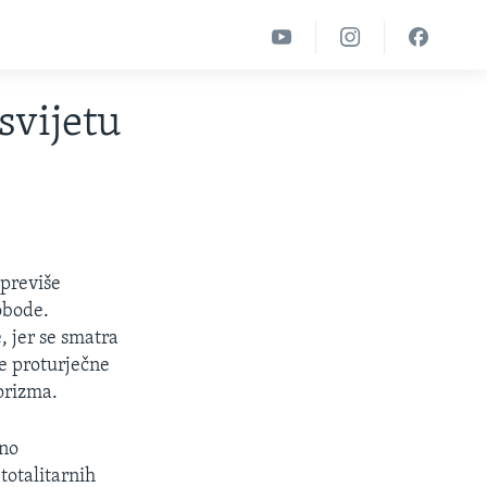
svijetu
 previše
obode.
, jer se smatra
e proturječne
orizma.
rno
totalitarnih