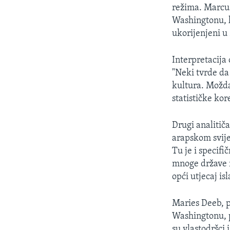
MAGAZIN
režima. Marcus
O GLASU AMERIKE
Washingtonu, k
ukorijenjeni u
Interpretacija
"Neki tvrde da
kultura. Možda
statističke ko
Drugi analitič
arapskom svije
Tu je i specifi
mnoge države r
opći utjecaj is
Maries Deeb, p
Washingtonu, p
su vlastodršci 