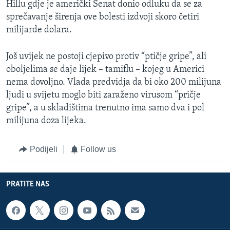
Hillu gdje je američki Senat donio odluku da se za
MAGAZIN
sprečavanje širenja ove bolesti izdvoji skoro četiri
O GLASU AMERIKE
milijarde dolara.
Learning English
Još uvijek ne postoji cjepivo protiv “ptičje gripe”, ali
oboljelima se daje lijek – tamiflu – kojeg u Americi
nema dovoljno. Vlada predvidja da bi oko 200 milijuna
PRATITE NAS
ljudi u svijetu moglo biti zaraženo virusom “pričje
gripe”, a u skladištima trenutno ima samo dva i pol
milijuna doza lijeka.
Jezici
Podijeli
Follow us
PRATITE NAS