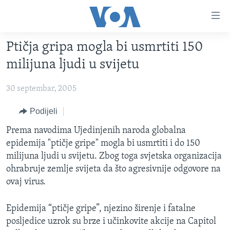
Linkovi
Pređi
na
Ptičja gripa mogla bi usmrtiti 150
glavni
TV PROGRAM
sadržaj
milijuna ljudi u svijetu
VIDEO
Pređi
na
30 septembar, 2005
FOTOGRAFIJE DANA
glavnu
VIJESTI
Podijeli
navigaciju
Idi
NAUKA I TEHNOLOGIJA
SJEDINJENE AMERIČKE DRŽAVE
Prema navodima Ujedinjenih naroda globalna
na
epidemija "ptičje gripe" mogla bi usmrtiti i do 150
SPECIJALNI PROJEKTI
BOSNA I HERCEGOVINA
pretragu
milijuna ljudi u svijetu. Zbog toga svjetska organizacija
KORUPCIJA
SVIJET
ohrabruje zemlje svijeta da što agresivnije odgovore na
ovaj virus.
SLOBODA MEDIJA
ŽENSKA STRANA
Epidemija “ptičje gripe”, njezino širenje i fatalne
IZBJEGLIČKA STRANA
posljedice uzrok su brze i učinkovite akcije na Capitol