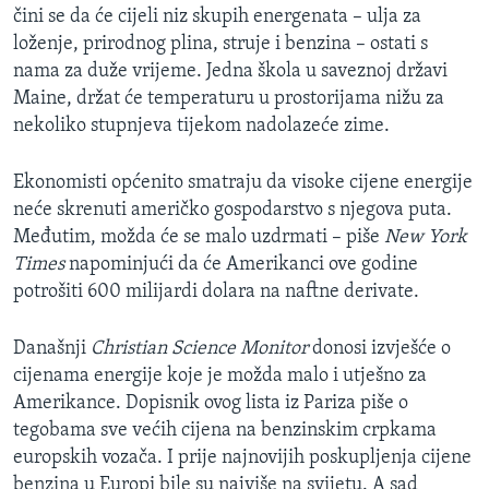
čini se da će cijeli niz skupih energenata – ulja za
MAGAZIN
loženje, prirodnog plina, struje i benzina – ostati s
O GLASU AMERIKE
nama za duže vrijeme. Jedna škola u saveznoj državi
Maine, držat će temperaturu u prostorijama nižu za
Learning English
nekoliko stupnjeva tijekom nadolazeće zime.
PRATITE NAS
Ekonomisti općenito smatraju da visoke cijene energije
neće skrenuti američko gospodarstvo s njegova puta.
Međutim, možda će se malo uzdrmati – piše
New York
Times
napominjući da će Amerikanci ove godine
Jezici
potrošiti 600 milijardi dolara na naftne derivate.
Današnji
Christian Science Monitor
donosi izvješće o
cijenama energije koje je možda malo i utješno za
Amerikance. Dopisnik ovog lista iz Pariza piše o
tegobama sve većih cijena na benzinskim crpkama
europskih vozača. I prije najnovijih poskupljenja cijene
benzina u Europi bile su najviše na svijetu. A sad