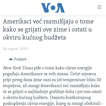
Linkovi
Pređi
na
Amerikaci već razmišljaju o tome
glavni
TV PROGRAM
sadržaj
kako se grijati ove zime i ostati u
VIDEO
Pređi
okviru kućnog budžeta
na
FOTOGRAFIJE DANA
glavnu
26 august, 2005
VIJESTI
navigaciju
Idi
NAUKA I TEHNOLOGIJA
Podijeli
SJEDINJENE AMERIČKE DRŽAVE
na
SPECIJALNI PROJEKTI
New York Times
piše o tome kako cijene energije
BOSNA I HERCEGOVINA
pretragu
pogađaju Amerikance sa svih strana. Četiri mjeseca
KORUPCIJA
SVIJET
prije prvog dana zime vani su još temperature blizu 30
SLOBODA MEDIJA
stupnjeva, ali mnogi Amerikanci već razmišljaju kako
će se grijati u najhladnije godišnje doba i pri tom ostati
ŽENSKA STRANA
u okviru kućnog budžeta. Umjesto kratkotrajnog
IZBJEGLIČKA STRANA
poskupljenja cijena energije, kojeg su mnogi očekivali -