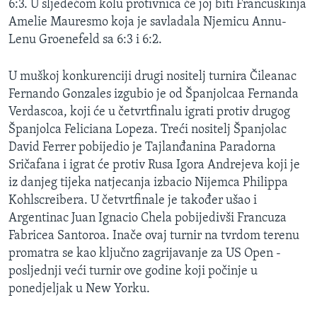
6:3. U sljedećom kolu protivnica će joj biti Francuskinja
MAGAZIN
Amelie Mauresmo koja je savladala Njemicu Annu-
O GLASU AMERIKE
Lenu Groenefeld sa 6:3 i 6:2.
Learning English
U muškoj konkurenciji drugi nositelj turnira Čileanac
Fernando Gonzales izgubio je od Španjolcaa Fernanda
Verdascoa, koji će u četvrtfinalu igrati protiv drugog
PRATITE NAS
Španjolca Feliciana Lopeza. Treći nositelj Španjolac
David Ferrer pobijedio je Tajlanđanina Paradorna
Sričafana i igrat će protiv Rusa Igora Andrejeva koji je
Jezici
iz danjeg tijeka natjecanja izbacio Nijemca Philippa
Kohlscreibera. U četvrtfinale je također ušao i
Argentinac Juan Ignacio Chela pobijedivši Francuza
Fabricea Santoroa. Inače ovaj turnir na tvrdom terenu
promatra se kao ključno zagrijavanje za US Open -
posljednji veći turnir ove godine koji počinje u
ponedjeljak u New Yorku.