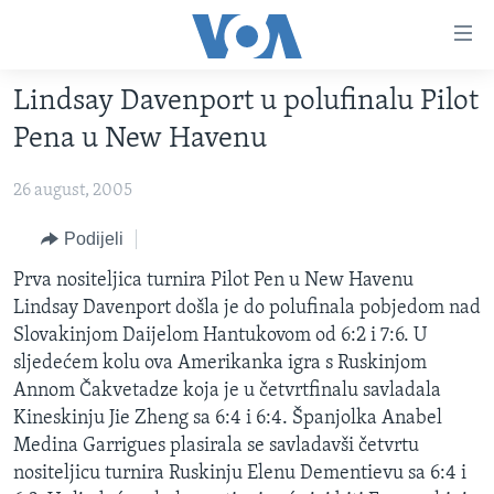
Linkovi
Pređi
na
Lindsay Davenport u polufinalu Pilot
glavni
TV PROGRAM
sadržaj
Pena u New Havenu
VIDEO
Pređi
na
26 august, 2005
FOTOGRAFIJE DANA
glavnu
VIJESTI
Podijeli
navigaciju
Idi
NAUKA I TEHNOLOGIJA
SJEDINJENE AMERIČKE DRŽAVE
Prva nositeljica turnira Pilot Pen u New Havenu
na
Lindsay Davenport došla je do polufinala pobjedom nad
SPECIJALNI PROJEKTI
BOSNA I HERCEGOVINA
pretragu
Slovakinjom Daijelom Hantukovom od 6:2 i 7:6. U
KORUPCIJA
SVIJET
sljedećem kolu ova Amerikanka igra s Ruskinjom
Annom Čakvetadze koja je u četvrtfinalu savladala
SLOBODA MEDIJA
Kineskinju Jie Zheng sa 6:4 i 6:4. Španjolka Anabel
ŽENSKA STRANA
Medina Garrigues plasirala se savladavši četvrtu
nositeljicu turnira Ruskinju Elenu Dementievu sa 6:4 i
IZBJEGLIČKA STRANA