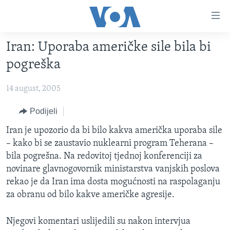
Linkovi
Pređi
na
Iran: Uporaba američke sile bila bi
glavni
TV PROGRAM
sadržaj
pogreška
VIDEO
Pređi
na
14 august, 2005
FOTOGRAFIJE DANA
glavnu
VIJESTI
Podijeli
navigaciju
Idi
NAUKA I TEHNOLOGIJA
SJEDINJENE AMERIČKE DRŽAVE
Iran je upozorio da bi bilo kakva američka uporaba sile
na
– kako bi se zaustavio nuklearni program Teherana –
SPECIJALNI PROJEKTI
BOSNA I HERCEGOVINA
pretragu
bila pogrešna. Na redovitoj tjednoj konferenciji za
KORUPCIJA
SVIJET
novinare glavnogovornik ministarstva vanjskih poslova
rekao je da Iran ima dosta mogućnosti na raspolaganju
SLOBODA MEDIJA
za obranu od bilo kakve američke agresije.
ŽENSKA STRANA
IZBJEGLIČKA STRANA
Njegovi komentari uslijedili su nakon intervjua