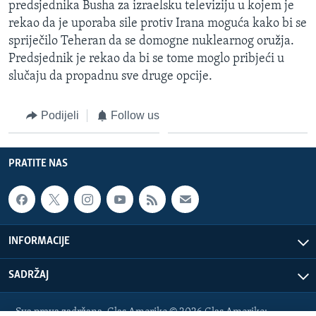
predsjednika Busha za izraelsku televiziju u kojem je
MAGAZIN
rekao da je uporaba sile protiv Irana moguća kako bi se
O GLASU AMERIKE
spriječilo Teheran da se domogne nuklearnog oružja.
Predsjednik je rekao da bi se tome moglo pribjeći u
Learning English
slučaju da propadnu sve druge opcije.
PRATITE NAS
Podijeli
Follow us
PRATITE NAS
Jezici
INFORMACIJE
SADRŽAJ
Sva prava zadržana. Glas Amerike © 2026 Glas Amerike: