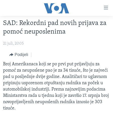
Linkovi
Pređi
na
SAD: Rekordni pad novih prijava za
glavni
TV PROGRAM
sadržaj
pomoć neuposlenima
VIDEO
Pređi
na
21 juli, 2005
FOTOGRAFIJE DANA
glavnu
VIJESTI
Podijeli
navigaciju
Idi
NAUKA I TEHNOLOGIJA
SJEDINJENE AMERIČKE DRŽAVE
Broj Amerikanaca koji se po prvi put prijavljuju za
na
pomoć za neuposlene pao je za 34 tisuće, što je najveći
SPECIJALNI PROJEKTI
BOSNA I HERCEGOVINA
pretragu
pad u posljednje dvije godine. Analitičari to uglavnom
KORUPCIJA
SVIJET
pripisuju usporenom otpuštanju radnika na poček u
automobilskoj industriji. Prema najnovijim podacima
SLOBODA MEDIJA
Ministarstva rada u tjednu koji je završio 17. srpnja broj
ŽENSKA STRANA
novoprijavljenih neuposlenih radnika iznosio je 303
tisuće.
IZBJEGLIČKA STRANA