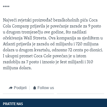
MAGAZIN
****
O GLASU AMERIKE
Najveći svjetski proizvođač bezalkoholnih pića Coca
Learning English
Cola Company prijavila je povećanje zarade za 9 posto
u drugom tromjesečju ove godine, što nadilazi
očekivanja Wall Streeta. Ova kompanija sa sjedištem u
PRATITE NAS
Atlanti prijavila je zaradu od milijardu i 720 milijuna
dolara u drugom kvartalu, odnosno 72 centa po dionici.
I ukupni promet Coca Cole povećan je u istom
Jezici
razdoblju za 7 posto i iznosio je šest milijardi i 310
milijuna dolara.
Podijeli
Follow us
PRATITE NAS