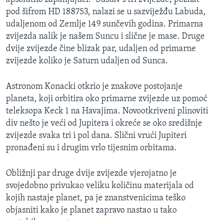
MAGAZIN
pod šifrom HD 188753, nalazi se u sazviježđu Labuda,
udaljenom od Zemlje 149 sunčevih godina. Primarna
O GLASU AMERIKE
zvijezda nalik je našem Suncu i slične je mase. Druge
dvije zvijezde čine blizak par, udaljen od primarne
Learning English
zvijezde koliko je Saturn udaljen od Sunca.
PRATITE NAS
Astronom Konacki otkrio je znakove postojanje
planeta, koji orbitira oko primarne zvijezde uz pomoć
teleksopa Keck 1 na Havajima. Novootkriveni plinoviti
div nešto je veći od Jupitera i okreće se oko središnje
Jezici
zvijezde svaka tri i pol dana. Slični vrući Jupiteri
pronađeni su i drugim vrlo tijesnim orbitama.
Obližnji par druge dvije zvijezde vjerojatno je
svojedobno privukao veliku količinu materijala od
kojih nastaje planet, pa je znanstvenicima teško
objasniti kako je planet zapravo nastao u tako