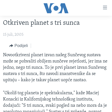
Linkovi
Pređi
na
Otkriven planet s tri sunca
glavni
TV PROGRAM
sadržaj
15 juli, 2005
VIDEO
Pređi
na
FOTOGRAFIJE DANA
Podijeli
glavnu
VIJESTI
Novootkriveni planet izvan našeg Sunčevog sustava
navigaciju
može se pohvaliti obiljem sunčeve svjetlosti, jer ima ne
Idi
NAUKA I TEHNOLOGIJA
SJEDINJENE AMERIČKE DRŽAVE
jedno, nego tri sunca. To je prvi planet izvan Sunčevog
na
SPECIJALNI PROJEKTI
BOSNA I HERCEGOVINA
sustava s tri sunca, što navodi znanstvenike da se
pretragu
upitaju – kako je takav planet uopće nastao.
KORUPCIJA
SVIJET
SLOBODA MEDIJA
"Okoliš tog planeta je spektakularna," kaže Maciej
ŽENSKA STRANA
Konacki iz Kalifornijskog tehnološkog instituta,
dodajući: "S tri sunca, svaki pogled na nebo mora da je
IZBJEGLIČKA STRANA
apsolutno zapanjujući." Sustav s tri zvijezde, poznat