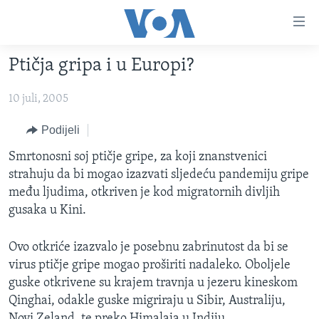
Linkovi
Pređi
na
Ptičja gripa i u Europi?
glavni
TV PROGRAM
sadržaj
10 juli, 2005
VIDEO
Pređi
na
FOTOGRAFIJE DANA
Podijeli
glavnu
VIJESTI
Smrtonosni soj ptičje gripe, za koji znanstvenici
navigaciju
strahuju da bi mogao izazvati sljedeću pandemiju gripe
Idi
NAUKA I TEHNOLOGIJA
SJEDINJENE AMERIČKE DRŽAVE
među ljudima, otkriven je kod migratornih divljih
na
SPECIJALNI PROJEKTI
BOSNA I HERCEGOVINA
gusaka u Kini.
pretragu
KORUPCIJA
SVIJET
Ovo otkriće izazvalo je posebnu zabrinutost da bi se
SLOBODA MEDIJA
virus ptičje gripe mogao proširiti nadaleko. Oboljele
ŽENSKA STRANA
guske otkrivene su krajem travnja u jezeru kineskom
Qinghai, odakle guske migriraju u Sibir, Australiju,
IZBJEGLIČKA STRANA
Novi Zeland, te preko Himalaja u Indiju.