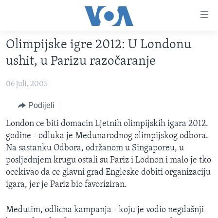
Linkovi
Pređi
na
Olimpijske igre 2012: U Londonu
glavni
TV PROGRAM
sadržaj
ushit, u Parizu razočaranje
VIDEO
Pređi
na
06 juli, 2005
FOTOGRAFIJE DANA
glavnu
VIJESTI
Podijeli
navigaciju
Idi
NAUKA I TEHNOLOGIJA
SJEDINJENE AMERIČKE DRŽAVE
London ce biti domacin Ljetnih olimpijskih igara 2012.
na
godine - odluka je Medunarodnog olimpijskog odbora.
SPECIJALNI PROJEKTI
BOSNA I HERCEGOVINA
pretragu
Na sastanku Odbora, održanom u Singaporeu, u
KORUPCIJA
SVIJET
posljednjem krugu ostali su Pariz i Lodnon i malo je tko
ocekivao da ce glavni grad Engleske dobiti organizaciju
SLOBODA MEDIJA
igara, jer je Pariz bio favoriziran.
ŽENSKA STRANA
IZBJEGLIČKA STRANA
Medutim, odlicna kampanja - koju je vodio negdašnji