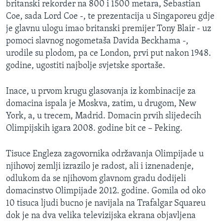
britanski rekorder na 800 i 1500 metara, Sebastian
MAGAZIN
Coe, sada Lord Coe -, te prezentacija u Singaporeu gdje
O GLASU AMERIKE
je glavnu ulogu imao britanski premijer Tony Blair - uz
pomoci slavnog nogometaša Davida Beckhama -,
Learning English
urodile su plodom, pa ce London, prvi put nakon 1948.
godine, ugostiti najbolje svjetske sportaše.
PRATITE NAS
Inace, u prvom krugu glasovanja iz kombinacije za
domacina ispala je Moskva, zatim, u drugom, New
York, a, u trecem, Madrid. Domacin prvih slijedecih
Jezici
Olimpijskih igara 2008. godine bit ce – Peking.
Tisuce Engleza zagovornika održavanja Olimpijade u
njihovoj zemlji izrazilo je radost, ali i iznenadenje,
odlukom da se njihovom glavnom gradu dodijeli
domacinstvo Olimpijade 2012. godine. Gomila od oko
10 tisuca ljudi bucno je navijala na Trafalgar Squareu
dok je na dva velika televizijska ekrana objavljena