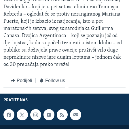
MAGAZIN
Davidenko – koji je u pet setova eliminirao Tommyja
Robreda – ogledat će se protiv nerangiranog Mariana
O GLASU AMERIKE
Puerte, koji je izbacio iz natjecanja, isto u pet
maratonskih setova, svog sunarodnjaka Guillerma
Learning English
Canasa. Dvojica Argentinaca – koji se poznaju još od
djetinjstva, kada su počeli trenirati u istom klubu – od
PRATITE NAS
publike su doživjela prave ovacije pruživši vrlo duge
neprekinute nizove igre dugim loptama – jednom čak
od 30 prebačaja preko mreže!
Jezici
Podijeli
Follow us
PRATITE NAS