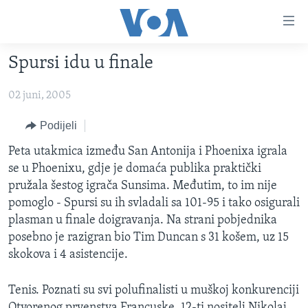
Linkovi
Pređi
na
Spursi idu u finale
glavni
TV PROGRAM
sadržaj
02 juni, 2005
VIDEO
Pređi
na
FOTOGRAFIJE DANA
Podijeli
glavnu
VIJESTI
Peta utakmica između San Antonija i Phoenixa igrala
navigaciju
se u Phoenixu, gdje je domaća publika praktički
Idi
NAUKA I TEHNOLOGIJA
SJEDINJENE AMERIČKE DRŽAVE
pružala šestog igrača Sunsima. Međutim, to im nije
na
SPECIJALNI PROJEKTI
BOSNA I HERCEGOVINA
pomoglo - Spursi su ih svladali sa 101-95 i tako osigurali
pretragu
plasman u finale doigravanja. Na strani pobjednika
KORUPCIJA
SVIJET
posebno je razigran bio Tim Duncan s 31 košem, uz 15
SLOBODA MEDIJA
skokova i 4 asistencije.
ŽENSKA STRANA
Tenis. Poznati su svi polufinalisti u muškoj konkurenciji
IZBJEGLIČKA STRANA
Otvorenog prvenstva Francuske. 12-ti nositelj Nikolaj