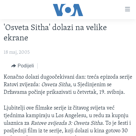
Linkovi
Pređi
na
'Osveta Sitha' dolazi na velike
glavni
TV PROGRAM
sadržaj
ekrane
VIDEO
Pređi
na
18 maj, 2005
FOTOGRAFIJE DANA
glavnu
VIJESTI
Podijeli
navigaciju
Idi
NAUKA I TEHNOLOGIJA
SJEDINJENE AMERIČKE DRŽAVE
Konačno dolazi dugoočekivani dan: treća epizoda serije
na
Ratovi zvijezda:
Osveta Sitha
, u Sjedinjenim se
SPECIJALNI PROJEKTI
BOSNA I HERCEGOVINA
pretragu
Državama počinje prikazivati u četvrtak, 19. svibnja.
KORUPCIJA
SVIJET
Ljubitelji ove filmske serije iz čitavog svijeta već
SLOBODA MEDIJA
tjednima kampiraju u Los Angelesu, u redu za kupnju
ŽENSKA STRANA
ulaznica za
Ratove zvijezda 3: Osveta Sitha
. To je šesti i
IZBJEGLIČKA STRANA
posljednji film iz te serije, koji dolazi u kina gotovo 30