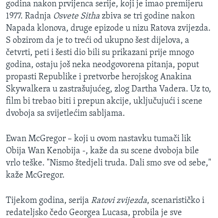
godina nakon prvijenca serije, koji je imao premijeru
MAGAZIN
1977. Radnja
Osvete Sitha
zbiva se tri godine nakon
O GLASU AMERIKE
Napada klonova, druge epizode u nizu Ratova zvijezda.
S obzirom da je to treći od ukupno šest dijelova, a
Learning English
četvrti, peti i šesti dio bili su prikazani prije mnogo
godina, ostaju još neka neodgovorena pitanja, poput
propasti Republike i pretvorbe herojskog Anakina
PRATITE NAS
Skywalkera u zastrašujućeg, zlog Dartha Vadera. Uz to,
film bi trebao biti i prepun akcije, uključujući i scene
dvoboja sa svijetlećim sabljama.
Jezici
Ewan McGregor – koji u ovom nastavku tumači lik
Obija Wan Kenobija -, kaže da su scene dvoboja bile
vrlo teške. "Nismo štedjeli truda. Dali smo sve od sebe,"
kaže McGregor.
Tijekom godina, serija
Ratovi zvijezda
, scenarističko i
redateljsko čedo Georgea Lucasa, probila je sve