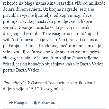
rekorde na blagajnama kina i zaradila više od milijarde
dolara diljem svijeta. Uz brojne nagrade, serija je
privukla i vjerne ljubitelje, od kojih mnogi slave
premijeru svakog nastavka preodjeveni u likove
serijala. George Lucas kaže da je ovaj nastavak
drugačiji od ranijih: "To je zasigurno najmračniji od
svih šest filmova. On je vrlo tužan i izazvat će dosta
plakanja u kinima. Istodobno, međutim, mislim da je i
vrlo uzbudljiv. Za sve one koje stvarno zanima priča
čitavog serijala, to je onaj film koji su čitavo vrijeme
čekali, jer on konačno objašnjava kako je Darth Vader
postao Darth Vader. "
Rat zvijezda 3: Osveta Sitha
počinje se prikazivati
diljem svijeta 19. i 20. ovog mjeseca
Podijeli
Follow us