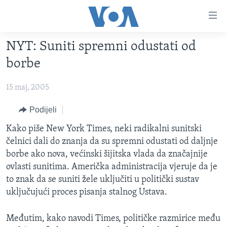
Linkovi
Pređi
na
NYT: Suniti spremni odustati od
glavni
TV PROGRAM
sadržaj
borbe
VIDEO
Pređi
na
15 maj, 2005
FOTOGRAFIJE DANA
glavnu
VIJESTI
Podijeli
navigaciju
Idi
NAUKA I TEHNOLOGIJA
SJEDINJENE AMERIČKE DRŽAVE
Kako piše New York Times, neki radikalni sunitski
na
čelnici dali do znanja da su spremni odustati od daljnje
SPECIJALNI PROJEKTI
BOSNA I HERCEGOVINA
pretragu
borbe ako nova, većinski šijitska vlada da značajnije
KORUPCIJA
SVIJET
ovlasti sunitima. Američka administracija vjeruje da je
to znak da se suniti žele uključiti u politički sustav
SLOBODA MEDIJA
uključujući proces pisanja stalnog Ustava.
ŽENSKA STRANA
IZBJEGLIČKA STRANA
Međutim, kako navodi Times, političke razmirice među