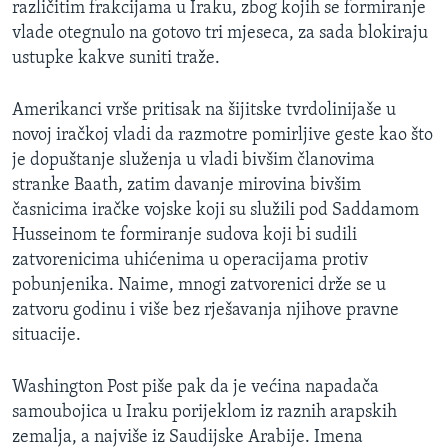
različitim frakcijama u Iraku, zbog kojih se formiranje
MAGAZIN
vlade otegnulo na gotovo tri mjeseca, za sada blokiraju
O GLASU AMERIKE
ustupke kakve suniti traže.
Learning English
Amerikanci vrše pritisak na šijitske tvrdolinijaše u
novoj iračkoj vladi da razmotre pomirljive geste kao što
je dopuštanje služenja u vladi bivšim članovima
PRATITE NAS
stranke Baath, zatim davanje mirovina bivšim
časnicima iračke vojske koji su služili pod Saddamom
Husseinom te formiranje sudova koji bi sudili
Jezici
zatvorenicima uhićenima u operacijama protiv
pobunjenika. Naime, mnogi zatvorenici drže se u
zatvoru godinu i više bez rješavanja njihove pravne
situacije.
Washington Post piše pak da je većina napadača
samoubojica u Iraku porijeklom iz raznih arapskih
zemalja, a najviše iz Saudijske Arabije. Imena