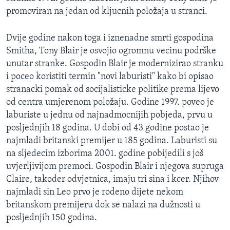
MAGAZIN
promoviran na jedan od kljucnih položaja u stranci.
O GLASU AMERIKE
Dvije godine nakon toga i iznenadne smrti gospodina
Smitha, Tony Blair je osvojio ogromnu vecinu podrške
Learning English
unutar stranke. Gospodin Blair je modernizirao stranku
i poceo koristiti termin "novi laburisti" kako bi opisao
PRATITE NAS
stranacki pomak od socijalisticke politike prema lijevo
od centra umjerenom položaju. Godine 1997. poveo je
laburiste u jednu od najnadmocnijih pobjeda, prvu u
posljednjih 18 godina. U dobi od 43 godine postao je
Jezici
najmladi britanski premijer u 185 godina. Laburisti su
na sljedecim izborima 2001. godine pobijedili s još
uvjerljivijom premoci. Gospodin Blair i njegova supruga
Claire, takoder odvjetnica, imaju tri sina i kcer. Njihov
najmladi sin Leo prvo je rodeno dijete nekom
britanskom premijeru dok se nalazi na dužnosti u
posljednjih 150 godina.