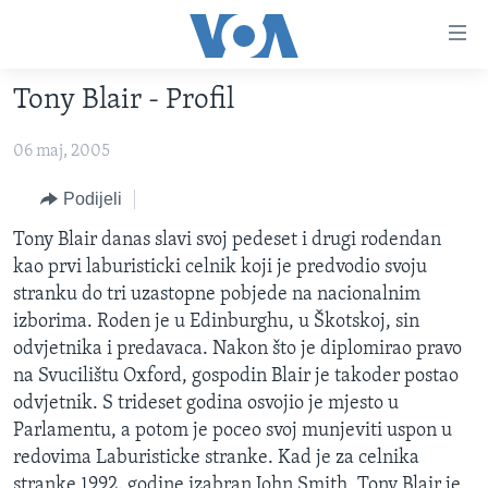
Linkovi
Pređi
na
Tony Blair - Profil
glavni
TV PROGRAM
sadržaj
06 maj, 2005
VIDEO
Pređi
na
FOTOGRAFIJE DANA
Podijeli
glavnu
VIJESTI
Tony Blair danas slavi svoj pedeset i drugi rodendan
navigaciju
kao prvi laburisticki celnik koji je predvodio svoju
Idi
NAUKA I TEHNOLOGIJA
SJEDINJENE AMERIČKE DRŽAVE
stranku do tri uzastopne pobjede na nacionalnim
na
SPECIJALNI PROJEKTI
BOSNA I HERCEGOVINA
izborima. Roden je u Edinburghu, u Škotskoj, sin
pretragu
odvjetnika i predavaca. Nakon što je diplomirao pravo
KORUPCIJA
SVIJET
na Svucilištu Oxford, gospodin Blair je takoder postao
SLOBODA MEDIJA
odvjetnik. S trideset godina osvojio je mjesto u
ŽENSKA STRANA
Parlamentu, a potom je poceo svoj munjeviti uspon u
redovima Laburisticke stranke. Kad je za celnika
IZBJEGLIČKA STRANA
stranke 1992. godine izabran John Smith, Tony Blair je