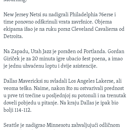
MAGAZIN
New Jersey Netsi su nadigrali Philadelphia 76erse i
O GLASU AMERIKE
time ponovno odškrinuli vrata završnice. Objema
ekipama išao je na ruku poraz Cleveland Cavaliersa od
Learning English
Detroita.
PRATITE NAS
Na Zapadu, Utah Jazz je poražen od Portlanda. Gordan
Giriček je za 20 minuta igre ubacio šest poena, a imao
je jednu uhvaćenu loptu i dvije asistencije.
Jezici
Dallas Mavericksi su svladali Los Angeles Lakerse, ali
veoma teško. Naime, nakon što su ostvarivali prednost
u prve tri trećine u posljednjoj su potonuli i na trenutak
doveli pobjedu u pitanje. Na kraju Dallas je ipak bio
bolji 114-112.
Seattle je nadigrao Minnesotu zahvaljujući odličnom