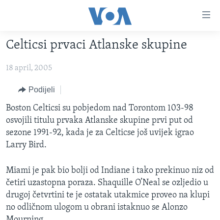
Linkovi
Pređi
na
Celticsi prvaci Atlanske skupine
glavni
TV PROGRAM
sadržaj
18 april, 2005
VIDEO
Pređi
na
FOTOGRAFIJE DANA
Podijeli
glavnu
VIJESTI
Boston Celticsi su pobjedom nad Torontom 103-98
navigaciju
osvojili titulu prvaka Atlanske skupine prvi put od
Idi
NAUKA I TEHNOLOGIJA
SJEDINJENE AMERIČKE DRŽAVE
sezone 1991-92, kada je za Celticse još uvijek igrao
na
SPECIJALNI PROJEKTI
BOSNA I HERCEGOVINA
Larry Bird.
pretragu
KORUPCIJA
SVIJET
Miami je pak bio bolji od Indiane i tako prekinuo niz od
SLOBODA MEDIJA
četiri uzastopna poraza. Shaquille O’Neal se ozljedio u
ŽENSKA STRANA
drugoj četvrtini te je ostatak utakmice proveo na klupi
no odličnom ulogom u obrani istaknuo se Alonzo
IZBJEGLIČKA STRANA
Mourning.