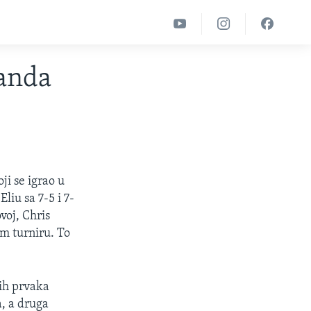
landa
ji se igrao u
liu sa 7-5 i 7-
voj, Chris
om turniru. To
nih prvaka
a, a druga