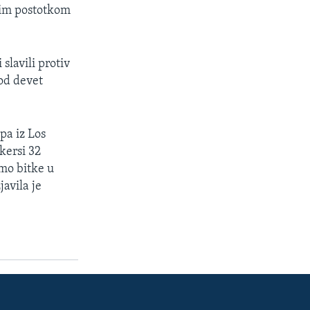
šim postotkom
slavili protiv
 od devet
pa iz Los
kersi 32
smo bitke u
javila je