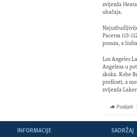
MAGAZIN
zvijezda Heata
O GLASU AMERIKE
ubačaja.
Najuzbudljivije
Pacersa 113-11
poraza, a India
Los Angeles La
Angelesa u pot
skoka. Kobe Bry
prošlosti, a mo
zvijezda Laker
Podijeli
INFORMACIJE
SADRŽAJ