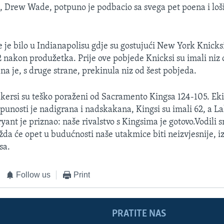
, Drew Wade, potpuno je podbacio sa svega pet poena i lo
 je bilo u Indianapolisu gdje su gostujući New York Knicksi 
2 nakon produžetka. Prije ove pobjede Knicksi su imali niz
na je, s druge strane, prekinula niz od šest pobjeda.
kersi su teško poraženi od Sacramento Kingsa 124-105. Eki
punosti je nadigrana i nadskakana, Kingsi su imali 62, a La
ant je priznao: naše rivalstvo s Kingsima je gotovo.Vodili 
žda će opet u budućnosti naše utakmice biti neizvjesnije, iz
sa.
Follow us
Print
PRATITE NAS