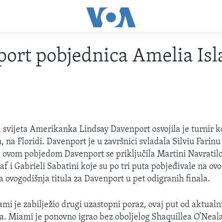
ort pobjednica Amelia Is
 svijeta Amerikanka Lindsay Davenport osvojila je turnir ko
 na Floridi. Davenport je u završnici svladala Silviu Farinu E
S ovom pobjedom Davenport se priključila Martini Navratilo
raf i Gabrieli Sabatini koje su po tri puta pobjeđivale na ov
a ovogodišnja titula za Davenport u pet odigranih finala.
ami je zabilježio drugi uzastopni poraz, ovaj put od aktual
sa. Miami je ponovno igrao bez oboljelog Shaquillea O’Neal