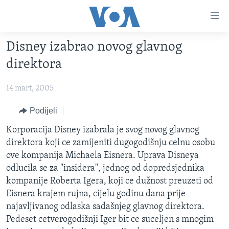
Linkovi
Pređi
na
Disney izabrao novog glavnog
glavni
TV PROGRAM
sadržaj
direktora
VIDEO
Pređi
na
14 mart, 2005
FOTOGRAFIJE DANA
glavnu
VIJESTI
Podijeli
navigaciju
Idi
NAUKA I TEHNOLOGIJA
SJEDINJENE AMERIČKE DRŽAVE
Korporacija Disney izabrala je svog novog glavnog
na
direktora koji ce zamijeniti dugogodišnju celnu osobu
SPECIJALNI PROJEKTI
BOSNA I HERCEGOVINA
pretragu
ove kompanija Michaela Eisnera. Uprava Disneya
KORUPCIJA
SVIJET
odlucila se za "insidera", jednog od dopredsjednika
kompanije Roberta Igera, koji ce dužnost preuzeti od
SLOBODA MEDIJA
Eisnera krajem rujna, cijelu godinu dana prije
ŽENSKA STRANA
najavljivanog odlaska sadašnjeg glavnog direktora.
Pedeset cetverogodišnji Iger bit ce suceljen s mnogim
IZBJEGLIČKA STRANA