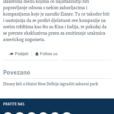
izazovima medu kojima ce najistaknutiji biti
MAGAZIN
popravljanje odnosa s nekim zabavljacima i
O GLASU AMERIKE
kompanijama koje je narušio Eisner. Tu ce takoder biti
i nastojanja da se proširi djelatnost ove kompanije na
novim tržištima kao što su Kina i Indija, te pokušaj da
Learning English
se povrate ekskluzivna prava za emitiranje utakmica
americkog nogometa.
PRATITE NAS
Podijeli
Follow us
Jezici
Povezano
Disney želi u blizini New Delhija izgraditi zabavni park
PRATITE NAS