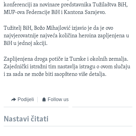
konferenciji za novinare predstavnika Tužilaštva BiH,
MAGAZIN
MUP-ova Federacije BiH i Kantona Sarajevo.
O GLASU AMERIKE
Tužitelj BiH, Božo Mihajlović izjavio je da je ovo
Learning English
najvjerovatnije najveća količina heroina zapljenjena u
BiH u jednoj akciji.
PRATITE NAS
Zaplijenjena droga potiče iz Turske i okolnih zemalja.
Zajednički istražni tim nastavlja istragu o ovom slučaju
i za sada ne može biti saopšteno više detalja.
Jezici
Podijeli
Follow us
Nastavi čitati