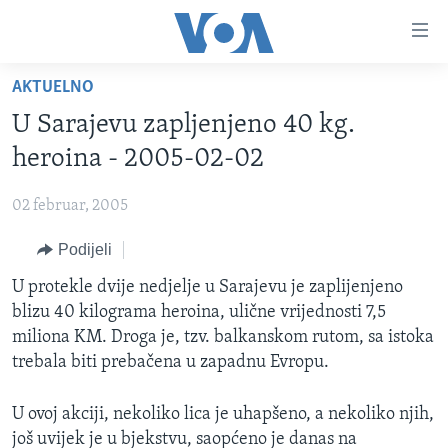
Linkovi
Pređi
na
AKTUELNO
glavni
TV PROGRAM
sadržaj
U Sarajevu zapljenjeno 40 kg.
VIDEO
Pređi
heroina - 2005-02-02
na
FOTOGRAFIJE DANA
glavnu
02 februar, 2005
VIJESTI
navigaciju
Idi
Podijeli
NAUKA I TEHNOLOGIJA
SJEDINJENE AMERIČKE DRŽAVE
na
SPECIJALNI PROJEKTI
U protekle dvije nedjelje u Sarajevu je zaplijenjeno
BOSNA I HERCEGOVINA
pretragu
blizu 40 kilograma heroina, ulične vrijednosti 7,5
KORUPCIJA
SVIJET
miliona KM. Droga je, tzv. balkanskom rutom, sa istoka
SLOBODA MEDIJA
trebala biti prebačena u zapadnu Evropu.
ŽENSKA STRANA
U ovoj akciji, nekoliko lica je uhapšeno, a nekoliko njih,
IZBJEGLIČKA STRANA
još uvijek je u bjekstvu, saopćeno je danas na