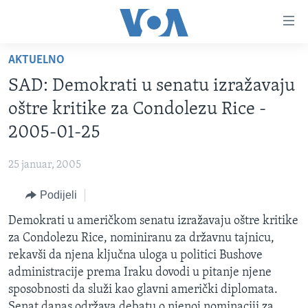
Linkovi
Pređi
na
AKTUELNO
glavni
TV PROGRAM
sadržaj
SAD: Demokrati u senatu izražavaju
VIDEO
Pređi
oštre kritike za Condolezu Rice -
na
FOTOGRAFIJE DANA
2005-01-25
glavnu
VIJESTI
navigaciju
25 januar, 2005
Idi
NAUKA I TEHNOLOGIJA
SJEDINJENE AMERIČKE DRŽAVE
na
Podijeli
SPECIJALNI PROJEKTI
BOSNA I HERCEGOVINA
pretragu
Demokrati u američkom senatu izražavaju oštre kritike
KORUPCIJA
SVIJET
za Condolezu Rice, nominiranu za državnu tajnicu,
SLOBODA MEDIJA
rekavši da njena ključna uloga u politici Bushove
ŽENSKA STRANA
administracije prema Iraku dovodi u pitanje njene
sposobnosti da služi kao glavni američki diplomata.
IZBJEGLIČKA STRANA
Senat danas održava debatu o njenoj nominaciji za