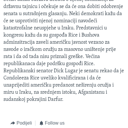
MAGAZIN
državnu tajnicu i očekuje se da će ona dobiti odobrenje
senata u sutrašnjem glasanju. Neki demokrati kažu da
O GLASU AMERIKE
će se usprotiviti njenoj nominaciji navodeći
katastrofalne neuspjehe u Iraku. Predstavnici u
Learning English
kongresu kažu da su gospođa Rice i Bushova
adminsitracija zaveli američku javnost vezano za
PRATITE NAS
navode o iračkom oružju za masovno uništenje prije
rata i da od tada nisu priznali greške. Većina
republikanaca daje podršku gospođi Rice.
Republikanski senator Dick Lugar je senatu rekao da je
Jezici
Condoleeza Rice uveliko kvalificirana i da će
unaprijediti američku predanost neširenju oružja i
miru u Iraku, na srednjem istoku, Afganistanu i
sudanskoj pokrajini Darfur.
Podijeli
Follow us