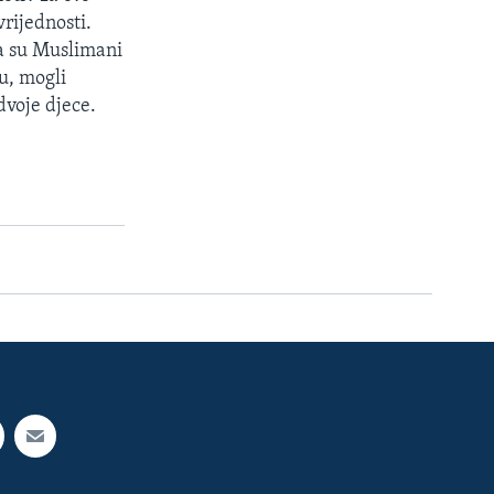
vrijednosti.
da su Muslimani
u, mogli
dvoje djece.