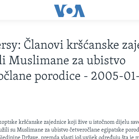
rsy: Članovi kršćanske za
li Muslimane za ubistvo
očlane porodice - 2005-01
koptske kršćanske zajednice koji žive u istočnom dijelu sa
užili su Muslimane za ubistvo četveročlane egipatske porod
Sjedinjne Države, premda vlasti još uvijek određuju šta je m