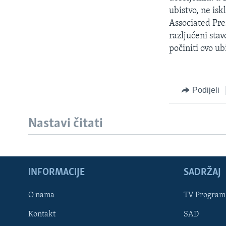
MAGAZIN
ubistvo, ne isk
O GLASU AMERIKE
Associated Pre
razljućeni st
počiniti ovo u
Podijeli
Nastavi čitati
INFORMACIJE
SADRŽAJ
Learning English
O nama
TV Program
Kontakt
SAD
PRATITE NAS