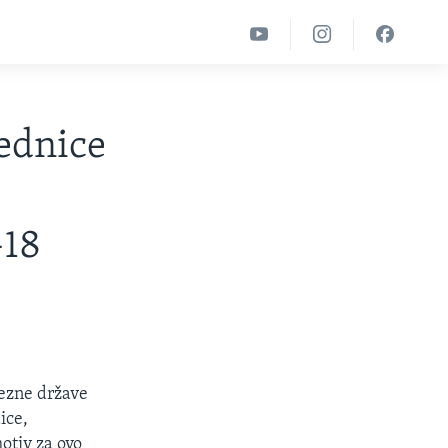
jednice
-18
vezne države
ice,
otiv za ovo