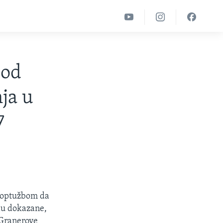
pod
ja u
7
d optužbom da
du dokazane,
 Granerove