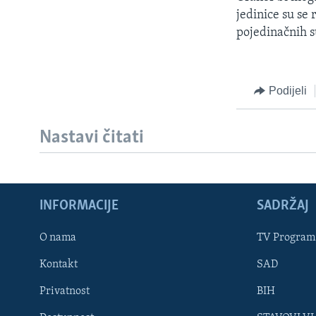
MAGAZIN
jedinice su se 
O GLASU AMERIKE
pojedinačnih s
Podijeli
Nastavi čitati
INFORMACIJE
SADRŽAJ
O nama
TV Program
Kontakt
SAD
Learning English
Privatnost
BIH
PRATITE NAS