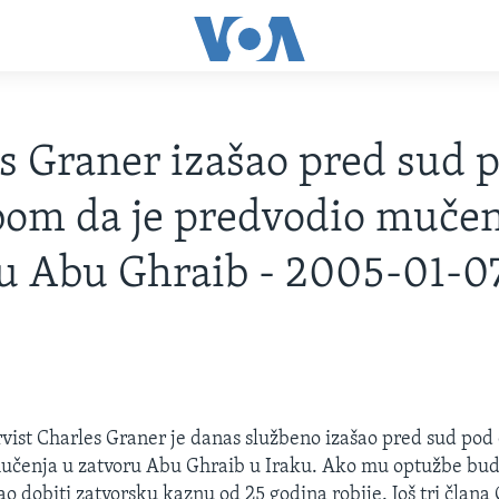
s Graner izašao pred sud 
om da je predvodio mučen
u Abu Ghraib - 2005-01-0
vist Charles Graner je danas službeno izašao pred sud po
mučenja u zatvoru Abu Ghraib u Iraku. Ako mu optužbe bu
o dobiti zatvorsku kaznu od 25 godina robije. Još tri člana