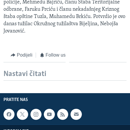
policije, Mehmedu Bajriću, članu Štaba Teritorijalne
MAGAZIN
odbrane, Faruku Prciću i članu nekadašnjeg Kriznog
O GLASU AMERIKE
štaba opštine Tuzla, Muhamedu Brkiću. Potvrdio je ovo
danas tužilac Okružnog tužilaštva Bijeljina, Nebojša
Jovanović.
Learning English
PRATITE NAS
Podijeli
Follow us
Nastavi čitati
Jezici
PRATITE NAS