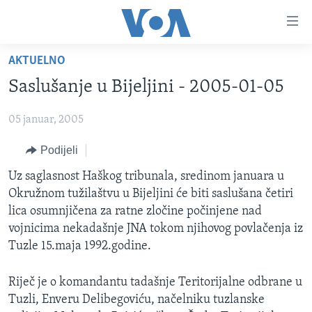
Linkovi
Pređi
na
AKTUELNO
glavni
TV PROGRAM
sadržaj
Saslušanje u Bijeljini - 2005-01-05
VIDEO
Pređi
na
05 januar, 2005
FOTOGRAFIJE DANA
glavnu
VIJESTI
Podijeli
navigaciju
Idi
NAUKA I TEHNOLOGIJA
SJEDINJENE AMERIČKE DRŽAVE
Uz saglasnost Haškog tribunala, sredinom januara u
na
Okružnom tužilaštvu u Bijeljini će biti saslušana četiri
SPECIJALNI PROJEKTI
BOSNA I HERCEGOVINA
pretragu
lica osumnjičena za ratne zločine počinjene nad
KORUPCIJA
SVIJET
vojnicima nekadašnje JNA tokom njihovog povlačenja iz
Tuzle 15.maja 1992.godine.
SLOBODA MEDIJA
ŽENSKA STRANA
Riječ je o komandantu tadašnje Teritorijalne odbrane u
Tuzli, Enveru Delibegoviću, načelniku tuzlanske
IZBJEGLIČKA STRANA