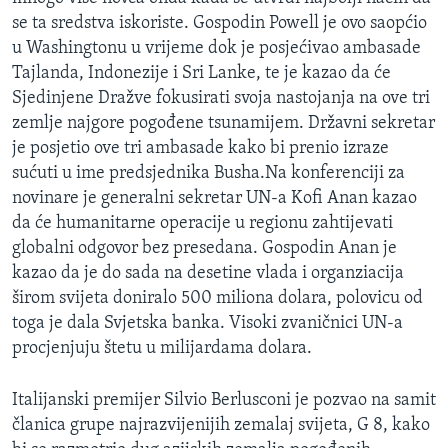
MAGAZIN
se ta sredstva iskoriste. Gospodin Powell je ovo saopćio
u Washingtonu u vrijeme dok je posjećivao ambasade
O GLASU AMERIKE
Tajlanda, Indonezije i Sri Lanke, te je kazao da će
Sjedinjene Dražve fokusirati svoja nastojanja na ove tri
Learning English
zemlje najgore pogođene tsunamijem. Državni sekretar
je posjetio ove tri ambasade kako bi prenio izraze
PRATITE NAS
sućuti u ime predsjednika Busha.Na konferenciji za
novinare je generalni sekretar UN-a Kofi Anan kazao
da će humanitarne operacije u regionu zahtijevati
globalni odgovor bez presedana. Gospodin Anan je
Jezici
kazao da je do sada na desetine vlada i organziacija
širom svijeta doniralo 500 miliona dolara, polovicu od
toga je dala Svjetska banka. Visoki zvaničnici UN-a
procjenjuju štetu u milijardama dolara.
Italijanski premijer Silvio Berlusconi je pozvao na samit
članica grupe najrazvijenijih zemalaj svijeta, G 8, kako