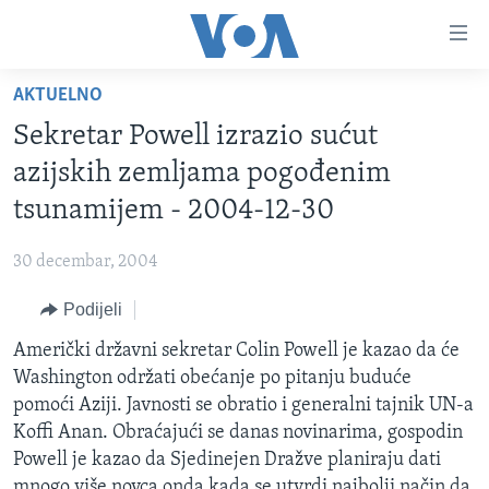
Linkovi
Pređi
na
AKTUELNO
glavni
TV PROGRAM
sadržaj
Sekretar Powell izrazio sućut
VIDEO
Pređi
azijskih zemljama pogođenim
na
FOTOGRAFIJE DANA
tsunamijem - 2004-12-30
glavnu
VIJESTI
navigaciju
30 decembar, 2004
Idi
NAUKA I TEHNOLOGIJA
SJEDINJENE AMERIČKE DRŽAVE
na
Podijeli
SPECIJALNI PROJEKTI
BOSNA I HERCEGOVINA
pretragu
Američki državni sekretar Colin Powell je kazao da će
KORUPCIJA
SVIJET
Washington održati obećanje po pitanju buduće
SLOBODA MEDIJA
pomoći Aziji. Javnosti se obratio i generalni tajnik UN-a
ŽENSKA STRANA
Koffi Anan. Obraćajući se danas novinarima, gospodin
Powell je kazao da Sjedinejen Dražve planiraju dati
IZBJEGLIČKA STRANA
mnogo više novca onda kada se utvrdi najbolji način da